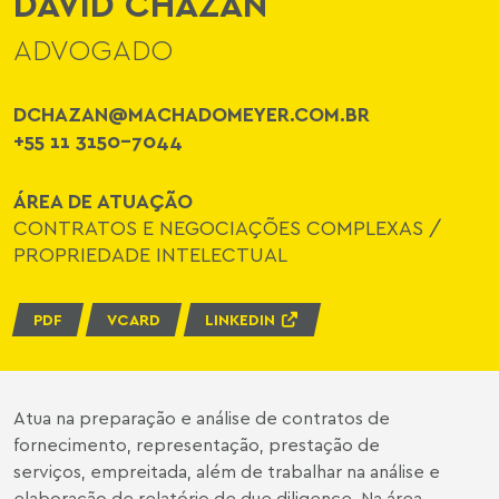
DAVID CHAZAN
ADVOGADO
DCHAZAN@MACHADOMEYER.COM.BR
+55 11 3150-7044
ÁREA DE ATUAÇÃO
CONTRATOS E NEGOCIAÇÕES COMPLEXAS
/
PROPRIEDADE INTELECTUAL
PDF
VCARD
LINKEDIN
Atua na preparação e análise de contratos de
fornecimento, representação, prestação de
serviços, empreitada, além de trabalhar na análise e
elaboração de relatório de due diligence. Na área