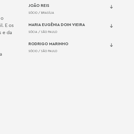
JOÃO REIS
SÓCIO /
BRASÍLIA
 o
MARIA EUGÊNIA DOIN VIEIRA
l. E os
s e da
SÓCIA /
SÃO PAULO
RODRIGO MARINHO
SÓCIO /
SÃO PAULO
a