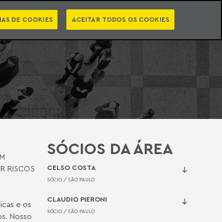
PT
EN
INTELIGÊNCIA JURÍDICA
ATO
NEWSLETTER
IAS DE COOKIES
ACEITAR TODOS OS COOKIES
SÓCIOS DA ÁREA
EM
CELSO COSTA
R RISCOS
SÓCIO /
SÃO PAULO
CLAUDIO PIERONI
icas e os
SÓCIO /
SÃO PAULO
os. Nosso