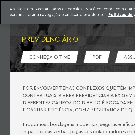
QUEM SOMOS
Ao clicar em “Aceitar todos os cookies”, você concorda com o ar
para melhorar a navegação e analisar o uso do site.
Políticas de 
ar para o conteúdo
o Meyer
PREVIDENCIÁRIO
CONHEÇA O TIME
PDF
ASS
POR ENVOLVER TEMAS COMPLEXOS QUE TÊM IMPL
CONTRATUAIS, A ÁREA PREVIDENCIÁRIA EXIGE VI
DIFERENTES CAMPOS DO DIREITO É FOCADA EM 
E GANHAR EFICIÊNCIA, COM A SEGURANÇA DE Q
Propomos abordagens modernas, seguras e eficazes
impactos das verbas pagas aos colaboradores e ide