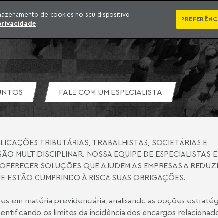
ÁREAS DE ATUAÇÃO
ADVOGADOS
PRÊMIOS E RECONHECIMENTOS
CONT
mazenamento de cookies no seu dispositivo
PREFERÊNC
privacidade
UNTOS
FALE COM UM ESPECIALISTA
ICAÇÕES TRIBUTÁRIAS, TRABALHISTAS, SOCIETÁRIAS E
SÃO MULTIDISCIPLINAR. NOSSA EQUIPE DE ESPECIALISTAS 
OFERECER SOLUÇÕES QUE AJUDEM AS EMPRESAS A REDUZI
UE ESTÃO CUMPRINDO À RISCA SUAS OBRIGAÇÕES.
 em matéria previdenciária, analisando as opções estratég
ntificando os limites da incidência dos encargos relacionad