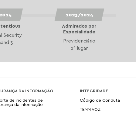
2024
2023/2024
tentious
Admirados por
Especialidade
al Security
Previdenciário
Band 3
2° lugar
GURANÇA DA INFORMAÇÃO
INTEGRIDADE
orte de incidentes de
Código de Conduta
urança da informação
TEMM VOZ