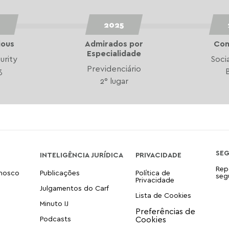
2025
ious
Admirados por
Con
Especialidade
urity
Soci
Previdenciário
3
2° lugar
SE
INTELIGÊNCIA JURÍDICA
PRIVACIDADE
Rep
onosco
Publicações
Política de
seg
Privacidade
Julgamentos do Carf
Lista de Cookies
Minuto IJ
Podcasts