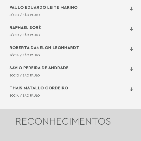
ARTIGO
PAULO EDUARDO LEITE MARINO
10
A IMPORTÂNCIA DE DELIMITAR OS
DIFERENTES DANOS EM UMA CRISE
SÓCIO /
SÃO PAULO
RAPHAEL SORÉ
SÓCIO /
SÃO PAULO
ROBERTA DANELON LEONHARDT
SÓCIA /
SÃO PAULO
SAVIO PEREIRA DE ANDRADE
SÓCIO /
SÃO PAULO
THAIS MATALLO CORDEIRO
SÓCIA /
SÃO PAULO
RECONHECIMENTOS