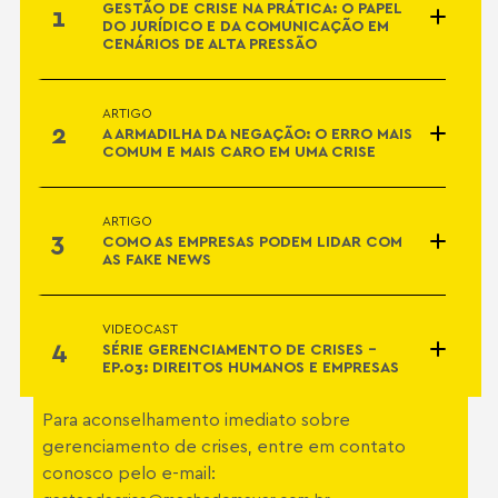
GESTÃO DE CRISE NA PRÁTICA: O PAPEL
1
DO JURÍDICO E DA COMUNICAÇÃO EM
CENÁRIOS DE ALTA PRESSÃO
ARTIGO
2
A ARMADILHA DA NEGAÇÃO: O ERRO MAIS
COMUM E MAIS CARO EM UMA CRISE
ARTIGO
3
COMO AS EMPRESAS PODEM LIDAR COM
AS FAKE NEWS
VIDEOCAST
4
SÉRIE GERENCIAMENTO DE CRISES -
EP.03: DIREITOS HUMANOS E EMPRESAS
Para aconselhamento imediato sobre
VIDEOCAST
gerenciamento de crises, entre em contato
SÉRIE GERENCIAMENTO DE CRISES -
5
conosco pelo e-mail:
EP.02: PREPARAÇÃO PARA CRISES EM
INSTITUIÇÕES DE ENSINO