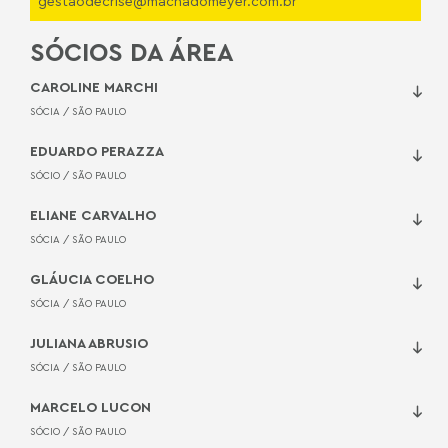
gestaodecrise@machadomeyer.com.br
SÓCIOS DA ÁREA
VIDEOCAST
SÉRIE GERENCIAMENTO DE CRISES -
6
CAROLINE MARCHI
EP.01: RETROSPECTIVA 2024 E
EXPECTATIVAS PARA 2025
SÓCIA /
SÃO PAULO
EDUARDO PERAZZA
ARTIGO
SÓCIO /
SÃO PAULO
7
A GESTÃO DE CRISES EM MEIO A UMA
CPI
ELIANE CARVALHO
SÓCIA /
SÃO PAULO
ARTIGO
GLÁUCIA COELHO
8
GESTÃO DE CRISE: VANTAGENS DA
MEDIAÇÃO EXTRAJUDICIAL
SÓCIA /
SÃO PAULO
JULIANA ABRUSIO
ARTIGO
SÓCIA /
SÃO PAULO
9
O PAPEL DA GOVERNANÇA CORPORATIVA
NA GESTÃO DE CRISE
MARCELO LUCON
SÓCIO /
SÃO PAULO