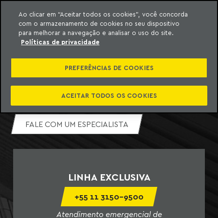
Ao clicar em “Aceitar todos os cookies”, você concorda
com o armazenamento de cookies no seu dispositivo
ara o conteúdo
o Meyer
para melhorar a navegação e analisar o uso do site.
GERENCIAMENTO DE CRISES
Políticas de privacidade
CONHEÇA O TIME
PREFERÊNCIAS DE COOKIES
PDF
ASSUNTOS
ACEITAR TODOS OS COOKIES
FALE COM UM ESPECIALISTA
LINHA EXCLUSIVA
+55 11 3150-9500
Atendimento emergencial de