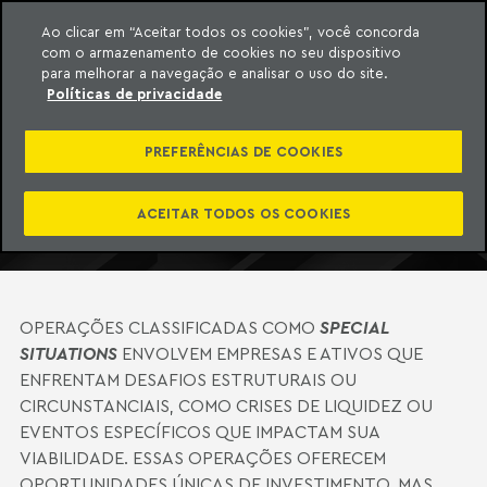
Ao clicar em “Aceitar todos os cookies”, você concorda
com o armazenamento de cookies no seu dispositivo
ara o conteúdo
o Meyer
para melhorar a navegação e analisar o uso do site.
SPECIAL SITUATIONS
Políticas de privacidade
CONHEÇA O TIME
PREFERÊNCIAS DE COOKIES
PDF
FALE COM UM ESPECIALISTA
ACEITAR TODOS OS COOKIES
OPERAÇÕES CLASSIFICADAS COMO
SPECIAL
SITUATIONS
ENVOLVEM EMPRESAS E ATIVOS QUE
ENFRENTAM DESAFIOS ESTRUTURAIS OU
CIRCUNSTANCIAIS, COMO CRISES DE LIQUIDEZ OU
EVENTOS ESPECÍFICOS QUE IMPACTAM SUA
VIABILIDADE. ESSAS OPERAÇÕES OFERECEM
OPORTUNIDADES ÚNICAS DE INVESTIMENTO, MAS,