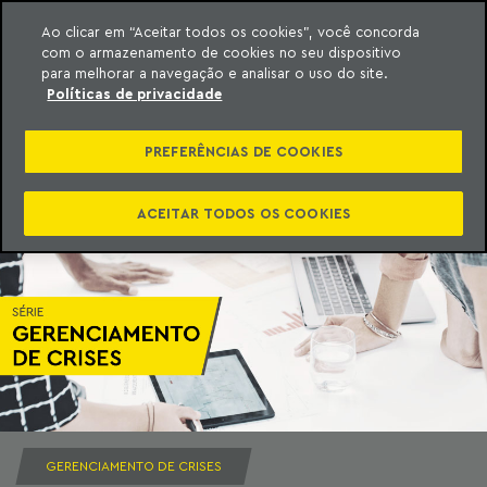
Ao clicar em “Aceitar todos os cookies”, você concorda
com o armazenamento de cookies no seu dispositivo
ara o conteúdo
Machado Meyer
para melhorar a navegação e analisar o uso do site.
Políticas de privacidade
PREFERÊNCIAS DE COOKIES
ACEITAR TODOS OS COOKIES
GERENCIAMENTO DE CRISES