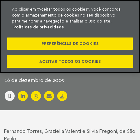
Ao clicar em “Aceitar todos os cookies”, você concorda
com o armazenamento de cookies no seu dispositivo
ara o conteúdo
Machado Meyer
para melhorar a navegação e analisar o uso do site.
Políticas de privacidade
APETITE POR IPOS
PREFERÊNCIAS DE COOKIES
DEVE VOLTAR COM
FORÇA
ACEITAR TODOS OS COOKIES
16 de dezembro de 2009
Fernando Torres, Graziella Valenti e Silvia Fregoni, de São
Paulo