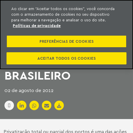
Ao clicar em “Aceitar todos os cookies”, você concorda
com o armazenamento de cookies no seu dispositivo
ara o conteúdo
Machado Meyer
para melhorar a navegação e analisar o uso do site.
Políticas de privacidade
GOVERNO PREPARA
PREFERÊNCIAS DE COOKIES
REFORMA GERAL DO
SETOR PORTUÁRIO
ACEITAR TODOS OS COOKIES
BRASILEIRO
02 de agosto de 2012
Privatização total ou parcial dos portos é uma das ações