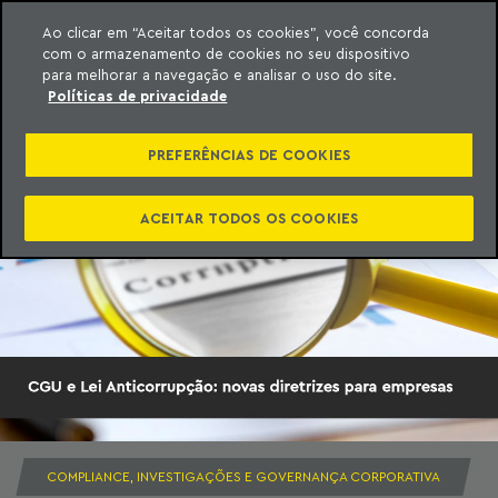
Ao clicar em “Aceitar todos os cookies”, você concorda
com o armazenamento de cookies no seu dispositivo
ara o conteúdo
Machado Meyer
para melhorar a navegação e analisar o uso do site.
Políticas de privacidade
PREFERÊNCIAS DE COOKIES
ACEITAR TODOS OS COOKIES
COMPLIANCE, INVESTIGAÇÕES E GOVERNANÇA CORPORATIVA