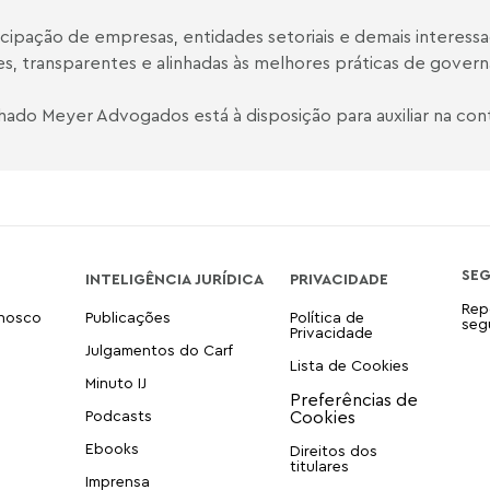
icipação de empresas, entidades setoriais e demais interessa
es, transparentes e alinhadas às melhores práticas de govern
ado Meyer Advogados está à disposição para auxiliar na contr
SE
INTELIGÊNCIA JURÍDICA
PRIVACIDADE
Rep
onosco
Publicações
Política de
seg
Privacidade
Julgamentos do Carf
Lista de Cookies
Minuto IJ
Podcasts
Ebooks
Direitos dos
titulares
Imprensa