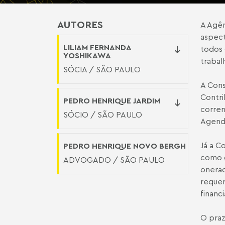
AUTORES
A Agên
aspect
LILIAM FERNANDA
todos 
YOSHIKAWA
trabal
SÓCIA / SÃO PAULO
A
Cons
Contri
PEDRO HENRIQUE JARDIM
corren
SÓCIO / SÃO PAULO
Agend
Já a
Co
PEDRO HENRIQUE NOVO BERGH
como g
ADVOGADO / SÃO PAULO
onerad
requer
financ
O praz