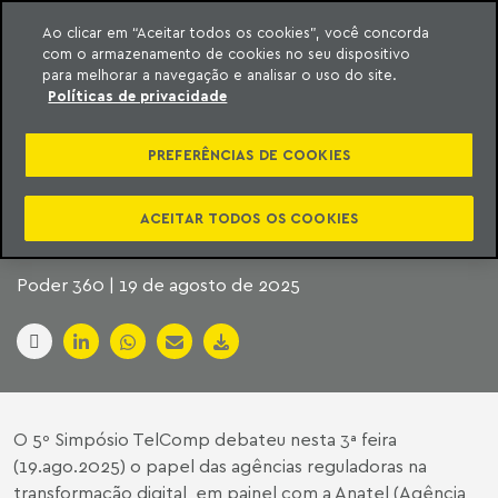
Ao clicar em “Aceitar todos os cookies”, você concorda
com o armazenamento de cookies no seu dispositivo
ara o conteúdo
Machado Meyer
para melhorar a navegação e analisar o uso do site.
Políticas de privacidade
AGÊNCIAS DEFENDEM
PREFERÊNCIAS DE COOKIES
COOPERAÇÃO NA
REGULAÇÃO DIGITAL
ACEITAR TODOS OS COOKIES
Poder 360 | 19 de agosto de 2025
O 5º Simpósio TelComp debateu nesta 3ª feira
(19.ago.2025) o papel das agências reguladoras na
transformação digital, em painel com a Anatel (Agência