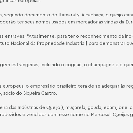
gráficas europeias.
os, segundo documento do Itamaraty. A cachaça, o queijo can
derão ter seus nomes usados em mercadorias vindas da Europa
 entraves. “Atualmente, para ter o reconhecimento da indic
ituto Nacional da Propriedade Industrial] para demonstrar qu
m estrangeiras, incluindo o cognac, o champagne e o queij
uropeus, o empresário brasileiro terá de se adequar às regra
 sócio do Siqueira Castro.
eira das Indústrias de Queijo ), muçarela, gouda, edam, brie
duzidos e vendidos com esse nome no Mercosul. Queijos gr