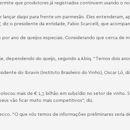
ermite que produtores já registrados continuem usando o no
ser lançar daqui para frente um parmesão. Eles entenderam,
 diz o presidente da entidade, Fabio Scarcelli, que acompa
s por ano de queijos especiais. Considerando que cerca de m
, dependendo do queijo, segundo a Abiq. “Temos dois anos par
dente do Ibravin (Instituto Brasileiro do Vinho), Oscar Ló, d
locou mais de € 1,3 bilhão em subsídio no setor de vinho. S
eus vão ficar muito mais competitivos”, diz.
co. “O que nós temos de informações preliminares seria de