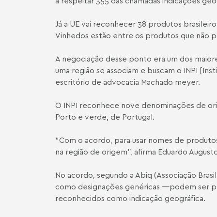
a respeitar 355 das chamadas indicações geo
Já a UE vai reconhecer 38 produtos brasileir
Vinhedos estão entre os produtos que não po
A negociação desse ponto era um dos maiores
uma região se associam e buscam o INPI [Inst
escritório de advocacia Machado meyer.
O INPI reconhece nove denominações de orige
Porto e verde, de Portugal.
“Com o acordo, para usar nomes de produtos e
na região de origem”, afirma Eduardo Augusto,
No acordo, segundo a Abiq (Associação Brasil
como designações genéricas —podem ser pro
reconhecidos como indicação geográfica.