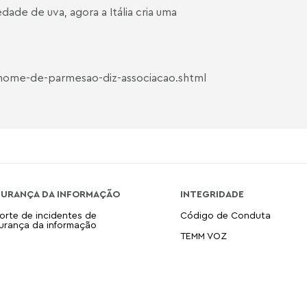
ade de uva, agora a Itália cria uma
nome-de-parmesao-diz-associacao.shtml
GURANÇA DA INFORMAÇÃO
INTEGRIDADE
orte de incidentes de
Código de Conduta
urança da informação
TEMM VOZ