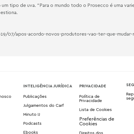
 um tipo de uva. “Para o mundo todo o Prosecco é uma varied
estiona.
19/07/apos-acordo-novos-produtores-vao-ter-que-mudar-
SE
INTELIGÊNCIA JURÍDICA
PRIVACIDADE
Rep
onosco
Publicações
Política de
seg
Privacidade
Julgamentos do Carf
Lista de Cookies
Minuto IJ
Podcasts
Ebooks
Direitos dos