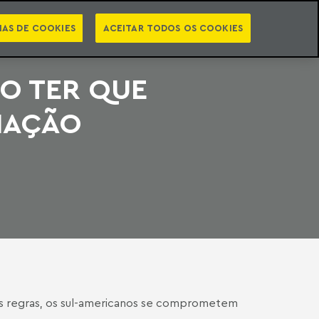
PT
EN
STS
NEWSLETTER
VIDEOCASTS
CATEGORIAS
IAS DE COOKIES
ACEITAR TODOS OS COOKIES
O TER QUE
IAÇÃO
las regras, os sul-americanos se comprometem