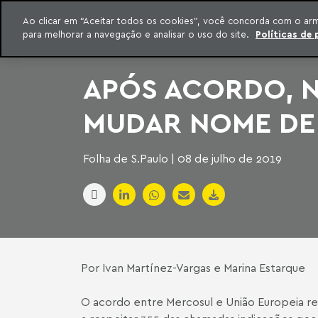
INTELIGÊNCIA JURÍDICA
Ao clicar em “Aceitar todos os cookies”, você concorda com o ar
CONTEÚDO EXCLUSIVO MACHADO MEYER ADVOGADOS
para melhorar a navegação e analisar o uso do site.
Políticas de 
ar para o conteúdo
Machado Meyer
APÓS ACORDO, 
MUDAR NOME DE 
Folha de S.Paulo | 08 de julho de 2019
Por Ivan Martínez-Vargas e Marina Estarque
O acordo entre Mercosul e União Europeia re