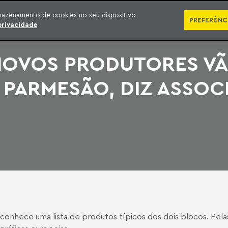
SÉRIES
PUBLICAÇÕES
IMPRENSA
EBOOKS
PODCA
mazenamento de cookies no seu dispositivo
PREFERÊNC
privacidade
NOVOS PRODUTORES VÃ
PARMESÃO, DIZ ASSOC
conhece uma lista de produtos típicos dos dois blocos. Pe