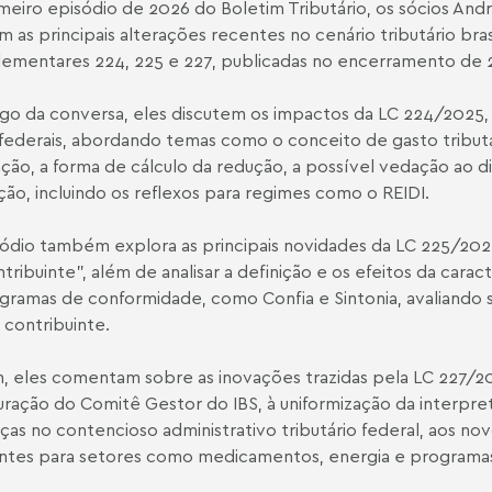
meiro episódio de 2026 do Boletim Tributário, os sócios A
am as principais alterações recentes no cenário tributário bra
mentares 224, 225 e 227, publicadas no encerramento de 2
go da conversa, eles discutem os impactos da LC 224/2025,
s federais, abordando temas como o conceito de gasto tribut
ação, a forma de cálculo da redução, a possível vedação ao d
ação, incluindo os reflexos para regimes como o REIDI.
ódio também explora as principais novidades da LC 225/2025
tribuinte", além de analisar a definição e os efeitos da car
gramas de conformidade, como Confia e Sintonia, avaliando 
e contribuinte.
m, eles comentam sobre as inovações trazidas pela LC 227/2
uração do Comitê Gestor do IBS, à uniformização da interpr
as no contencioso administrativo tributário federal, aos nov
ntes para setores como medicamentos, energia e programas 