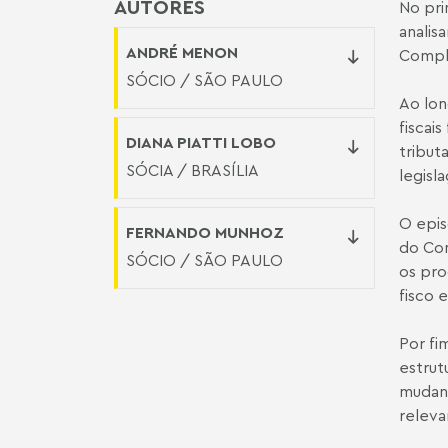
AUTORES
No pri
analis
ANDRÉ MENON
Comple
SÓCIO / SÃO PAULO
Ao lon
fiscai
DIANA PIATTI LOBO
tribut
SÓCIA / BRASÍLIA
legisl
O epis
FERNANDO MUNHOZ
do Con
SÓCIO / SÃO PAULO
os pro
fisco 
Por fi
estrut
mudanç
releva