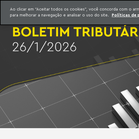
INTELIGÊNCIA JURÍDICA
Ao clicar em “Aceitar todos os cookies”, você concorda com o ar
CONTEÚDO EXCLUSIVO MACHADO MEYER ADVOGADOS
para melhorar a navegação e analisar o uso do site.
Políticas de 
ar para o conteúdo
Machado Meyer