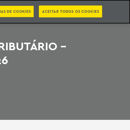
PT
EN
STS
NEWSLETTER
VIDEOCASTS
CATEGORIAS
IAS DE COOKIES
ACEITAR TODOS OS COOKIES
RIBUTÁRIO -
26