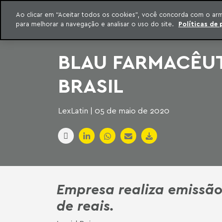
INTELIGÊNCIA JURÍDICA
Ao clicar em “Aceitar todos os cookies”, você concorda com o ar
CONTEÚDO EXCLUSIVO MACHADO MEYER ADVOGADOS
para melhorar a navegação e analisar o uso do site.
Políticas de 
ar para o conteúdo
Machado Meyer
BLAU FARMACÊUT
BRASIL
LexLatin | 05 de maio de 2020
Empresa realiza emissão
de reais.