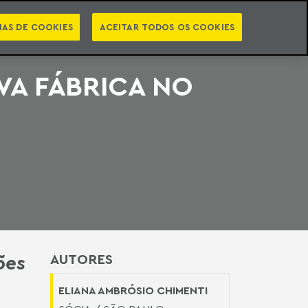
PT
EN
STS
NEWSLETTER
VIDEOCASTS
CATEGORIAS
IAS DE COOKIES
ACEITAR TODOS OS COOKIES
VA FÁBRICA NO
ões
AUTORES
ELIANA AMBRÓSIO CHIMENTI