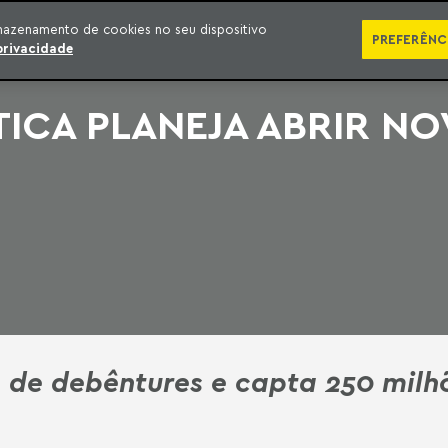
SÉRIES
PUBLICAÇÕES
IMPRENSA
EBOOKS
PODCA
mazenamento de cookies no seu dispositivo
PREFERÊNC
privacidade
ICA PLANEJA ABRIR NO
 de debêntures e capta 250 milh