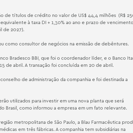
são de títulos de crédito no valor de US$ 44,4 milhões (R$ 2
equivalente à taxa DI + 1,30% ao ano e prazo de venciment
l de 2027).
ou como consultor de negócios na emissão de debêntures.
anco Bradesco BBI, que foi o coordenador líder, e o Banco It
 de abril. A transação foi concluída em 20 de abril.
 conselho de administração da companhia e foi destinada a
rão utilizados para investir em uma nova planta que será
o Brasil,
como informou a empresa em um fato relevante
.
região metropolitana de São Paulo, a
Blau Farmacêutica
prod
édicas em três fábricas. A companhia tem subsidiárias na