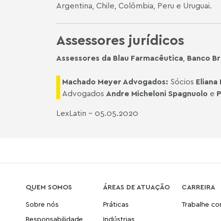
Argentina, Chile, Colômbia, Peru e Uruguai.
Assessores jurídicos
Assessores da Blau Farmacêutica
,
Banco Bra
Machado Meyer Advogados:
Sócios
Eliana
Advogados
Andre Micheloni Spagnuolo
e
P
LexLatin – 05.05.2020
QUEM SOMOS
ÁREAS DE ATUAÇÃO
CARREIRA
Sobre nós
Práticas
Trabalhe c
Responsabilidade
Indústrias