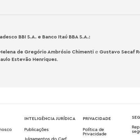
desco BBI S.A. e Banco Itaú BBA S.A.:
 Helena de Gregório Ambrósio Chimenti
e
Gustavo Secaf R
aulo Estevão Henriques
.
SE
INTELIGÊNCIA JURÍDICA
PRIVACIDADE
Rep
onosco
Publicações
Política de
seg
Privacidade
Julgamentos do Carf