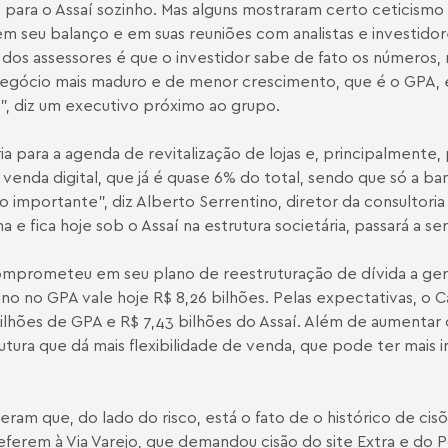
 para o Assaí sozinho. Mas alguns mostraram certo ceticismo s
 seu balanço e em suas reuniões com analistas e investidores 
 dos assessores é que o investidor sabe de fato os números,
 negócio mais maduro e de menor crescimento, que é o GPA
", diz um executivo próximo ao grupo.
ria para a agenda de revitalização de lojas e, principalmente,
venda digital, que já é quase 6% do total, sendo que só a ban
mportante", diz Alberto Serrentino, diretor da consultoria 
 fica hoje sob o Assaí na estrutura societária, passará a ser
 comprometeu em seu plano de reestruturação de dívida a gera
no no GPA vale hoje R$ 8,26 bilhões. Pelas expectativas, o C
lhões de GPA e R$ 7,43 bilhões do Assaí. Além de aumentar o
utura que dá mais flexibilidade de venda, que pode ter mais
eram que, do lado do risco, está o fato de o histórico de ci
ferem à Via Varejo, que demandou cisão do site Extra e do P