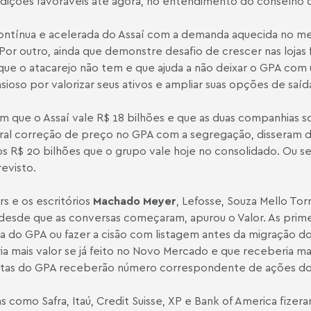
ndições favoráveis até agora, no entendimento do conselho
ontínua e acelerada do Assaí com a demanda aquecida no me
r outro, ainda que demonstre desafio de crescer nas lojas f
 que o atacarejo não tem e que ajuda a não deixar o GPA com 
nsioso por valorizar seus ativos e ampliar suas opções de saíd
m que o Assaí vale R$ 18 bilhões e que as duas companhias s
ral correção de preço no GPA com a segregação, disseram dua
os R$ 20 bilhões que o grupo vale hoje no consolidado. Ou se
revisto.
s e os escritórios
Machado Meyer
, Lefosse, Souza Mello Tor
esde que as conversas começaram, apurou o Valor. As primei
ária do GPA ou fazer a cisão com listagem antes da migração
a mais valor se já feito no Novo Mercado e que receberia mai
nistas do GPA receberão número correspondente de ações do
 como Safra, Itaú, Credit Suisse, XP e Bank of America fizer