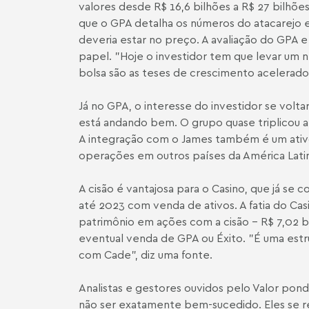
valores desde R$ 16,6 bilhões a R$ 27 bilhões
que o GPA detalha os números do atacarejo em
deveria estar no preço. A avaliação do GPA e
papel. "Hoje o investidor tem que levar um
bolsa são as teses de crescimento acelerado
Já no GPA, o interesse do investidor se volta
está andando bem. O grupo quase triplicou a 
A integração com o James também é um ativo i
operações em outros países da América Latina e
A cisão é vantajosa para o Casino, que já se
até 2023 com venda de ativos. A fatia do Casi
patrimônio em ações com a cisão - R$ 7,02 bi
eventual venda de GPA ou Éxito. "É uma estr
com Cade", diz uma fonte.
Analistas e gestores ouvidos pelo Valor pond
não ser exatamente bem-sucedido. Eles se re