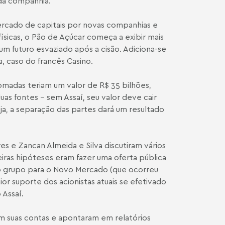
 da companhia.
rcado de capitais por novas companhias e
ísicas, o Pão de Açúcar começa a exibir mais
um futuro esvaziado após a cisão. Adiciona-se
a, caso do francês Casino.
omadas teriam um valor de R$ 35 bilhões,
s fontes - sem Assaí, seu valor deve cair
ja, a separação das partes dará um resultado
res e Zancan Almeida e Silva discutiram vários
ras hipóteses eram fazer uma oferta pública
 do grupo para o Novo Mercado (que ocorreu
or suporte dos acionistas atuais se efetivado
 Assaí.
am suas contas e apontaram em relatórios