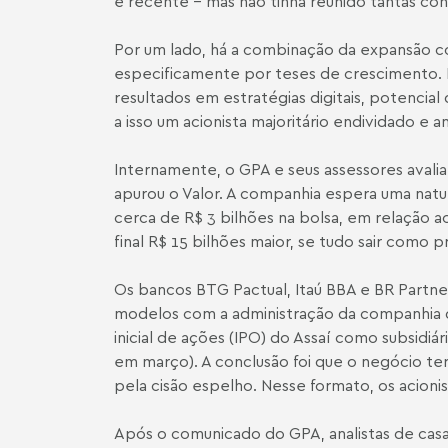
é recente - mas não tinha reunido tantas co
Por um lado, há a combinação da expansão c
especificamente por teses de crescimento. Po
resultados em estratégias digitais, potencial
a isso um acionista majoritário endividado e a
Internamente, o GPA e seus assessores avalia
apurou o Valor. A companhia espera uma natu
cerca de R$ 3 bilhões na bolsa, em relação a
final R$ 15 bilhões maior, se tudo sair como p
Os bancos BTG Pactual, Itaú BBA e BR Partner
modelos com a administração da companhia d
inicial de ações (IPO) do Assaí como subsidi
em março). A conclusão foi que o negócio teri
pela cisão espelho. Nesse formato, os acio
Após o comunicado do GPA, analistas de casas