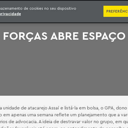
SÉRIES
PUBLICAÇÕES
IMPRENSA
EBOOKS
PODCA
mazenamento de cookies no seu dispositivo
PREFERÊNC
privacidade
FORÇAS ABRE ESPAÇO 
 unidade de atacarejo Assaí e listá-la em bolsa, o GPA, don
ação em apenas uma semana reflete um planejamento que a va
rios de advocacia. A ideia de destravar valor no grupo, em qu