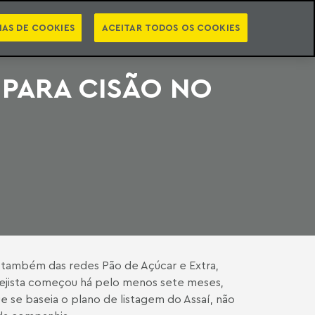
PT
EN
STS
NEWSLETTER
VIDEOCASTS
CATEGORIAS
IAS DE COOKIES
ACEITAR TODOS OS COOKIES
PARA CISÃO NO
o também das redes Pão de Açúcar e Extra,
rejista começou há pelo menos sete meses,
e se baseia o plano de listagem do Assaí, não