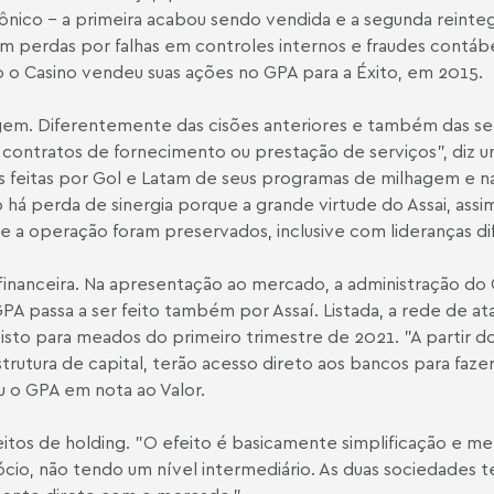
nico - a primeira acabou sendo vendida e a segunda reinte
om perdas por falhas em controles internos e fraudes contáb
o o Casino vendeu suas ações no GPA para a Éxito, em 2015.
gem. Diferentemente das cisões anteriores e também das se
o contratos de fornecimento ou prestação de serviços", diz u
es feitas por Gol e Latam de seus programas de milhagem e 
Não há perda de sinergia porque a grande virtude do Assai, a
e a operação foram preservados, inclusive com lideranças dif
financeira. Na apresentação ao mercado, a administração do
 GPA passa a ser feito também por Assaí. Listada, a rede de 
visto para meados do primeiro trimestre de 2021. "A partir
utura de capital, terão acesso direto aos bancos para fazer
u o GPA em nota ao Valor.
itos de holding. "O efeito é basicamente simplificação e me
cio, não tendo um nível intermediário. As duas sociedades t