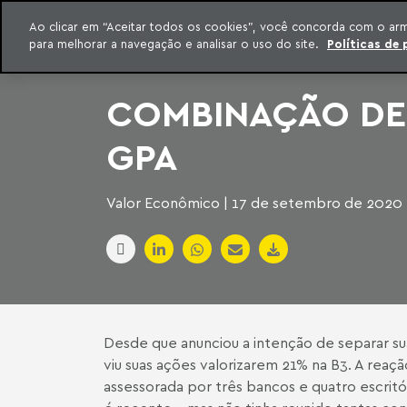
INTELIGÊNCIA JURÍDICA
Ao clicar em “Aceitar todos os cookies”, você concorda com o ar
CONTEÚDO EXCLUSIVO MACHADO MEYER ADVOGADOS
para melhorar a navegação e analisar o uso do site.
Políticas de 
ar para o conteúdo
Machado Meyer
COMBINAÇÃO DE 
GPA
Valor Econômico | 17 de setembro de 2020
Desde que anunciou a intenção de separar sua
viu suas ações valorizarem 21% na B3. A re
assessorada por três bancos e quatro escritó