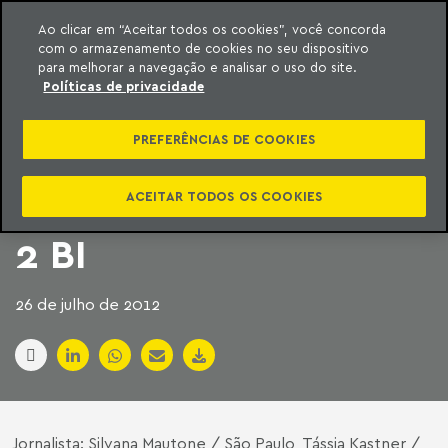
Ao clicar em “Aceitar todos os cookies”, você concorda
com o armazenamento de cookies no seu dispositivo
ara o conteúdo
Machado Meyer
para melhorar a navegação e analisar o uso do site.
Políticas de privacidade
CONCESSIONÁRIAS
PREFERÊNCIAS DE COOKIES
QUEREM
INDENIZAÇÕES DE R$
ACEITAR TODOS OS COOKIES
2 BI
26 de julho de 2012
Jornalista: Silvana Mautone / São Paulo, Tássia Kastner /