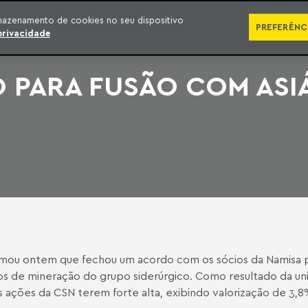
SÉRIES
PUBLICAÇÕES
IMPRENSA
EBOOKS
PODCA
mazenamento de cookies no seu dispositivo
PREFERÊNC
privacidade
 PARA FUSÃO COM ASI
rmou ontem que fechou um acordo com os sócios da Namisa p
os de mineração do grupo siderúrgico. Como resultado da uniã
 ações da CSN terem forte alta, exibindo valorização de 3,