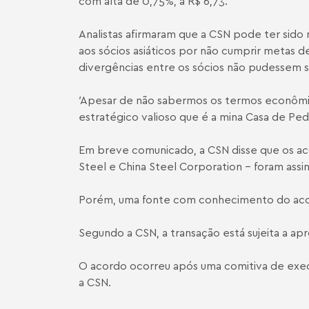
com alta de 0,75%, a R$ 6,73.
Analistas afirmaram que a CSN pode ter sido 
aos sócios asiáticos por não cumprir metas d
divergências entre os sócios não pudessem se
′Apesar de não sabermos os termos econômic
estratégico valioso que é a mina Casa de Pedr
Em breve comunicado, a CSN disse que os aco
Steel e China Steel Corporation - foram assi
Porém, uma fonte com conhecimento do acor
Segundo a CSN, a transação está sujeita a a
O acordo ocorreu após uma comitiva de exec
a CSN.