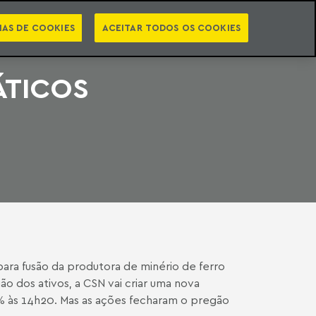
PT
EN
STS
NEWSLETTER
VIDEOCASTS
CATEGORIAS
IAS DE COOKIES
ACEITAR TODOS OS COOKIES
ÁTICOS
ara fusão da produtora de minério de ferro
o dos ativos, a CSN vai criar uma nova
8% às 14h20. Mas as ações fecharam o pregão