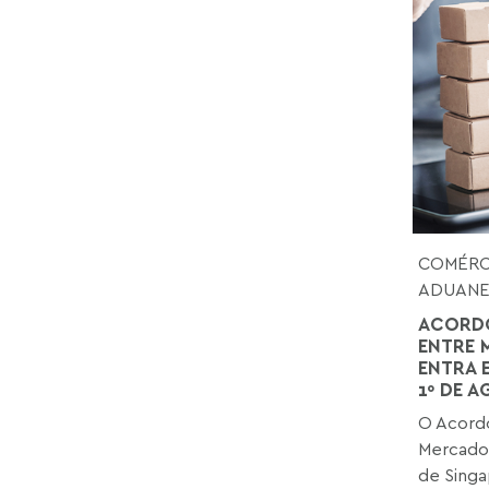
COMÉRCI
ADUANE
ACORDO
ENTRE 
ENTRA 
1º DE 
O Acordo
Mercado
de Singap