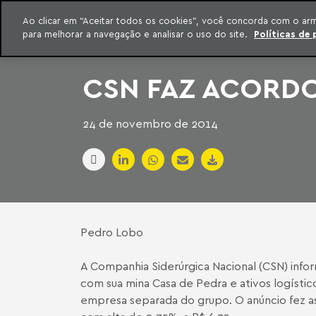
INTELIGÊNCIA JURÍDICA
Ao clicar em “Aceitar todos os cookies”, você concorda com o ar
CONTEÚDO EXCLUSIVO MACHADO MEYER ADVOGADOS
para melhorar a navegação e analisar o uso do site.
Políticas de 
ar para o conteúdo
Machado Meyer
CSN FAZ ACORDO
24 de novembro de 2014
Pedro Lobo
A Companhia Siderúrgica Nacional (CSN) info
com sua mina Casa de Pedra e ativos logístic
empresa separada do grupo. O anúncio fez as