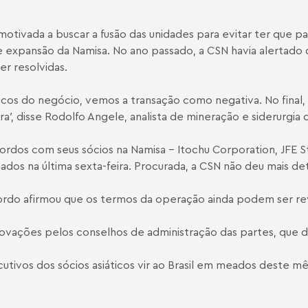
motivada a buscar a fusão das unidades para evitar ter que 
e expansão da Namisa. No ano passado, a CSN havia alertado qu
r resolvidas.
os do negócio, vemos a transação como negativa. No final,
a′, disse Rodolfo Angele, analista de mineração e siderurgia 
rdos com seus sócios na Namisa - Itochu Corporation, JFE St
nados na última sexta-feira. Procurada, a CSN não deu mais d
do afirmou que os termos da operação ainda podem ser rev
provações pelos conselhos de administração das partes, qu
utivos dos sócios asiáticos vir ao Brasil em meados deste 