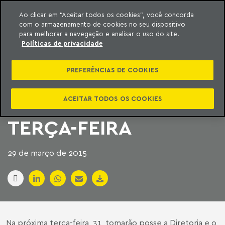
Ao clicar em “Aceitar todos os cookies”, você concorda
com o armazenamento de cookies no seu dispositivo
ara o conteúdo
Machado Meyer
para melhorar a navegação e analisar o uso do site.
Políticas de privacidade
DIRETORIA E
PREFERÊNCIAS DE COOKIES
CONSELHO DO CESA
TOMAM POSSE NESTA
ACEITAR TODOS OS COOKIES
TERÇA-FEIRA
29 de março de 2015
Na próxima terça-feira, 31, tomarão posse a Diretoria e o