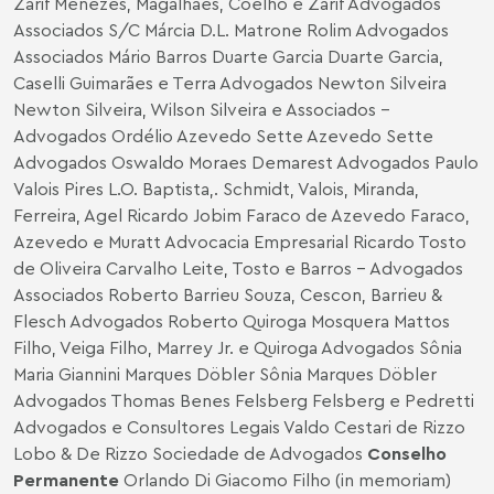
Zarif Menezes, Magalhães, Coelho e Zarif Advogados
Associados S/C Márcia D.L. Matrone Rolim Advogados
Associados Mário Barros Duarte Garcia Duarte Garcia,
Caselli Guimarães e Terra Advogados Newton Silveira
Newton Silveira, Wilson Silveira e Associados -
Advogados Ordélio Azevedo Sette Azevedo Sette
Advogados Oswaldo Moraes Demarest Advogados Paulo
Valois Pires L.O. Baptista,. Schmidt, Valois, Miranda,
Ferreira, Agel Ricardo Jobim Faraco de Azevedo Faraco,
Azevedo e Muratt Advocacia Empresarial Ricardo Tosto
de Oliveira Carvalho Leite, Tosto e Barros - Advogados
Associados Roberto Barrieu Souza, Cescon, Barrieu &
Flesch Advogados Roberto Quiroga Mosquera Mattos
Filho, Veiga Filho, Marrey Jr. e Quiroga Advogados Sônia
Maria Giannini Marques Döbler Sônia Marques Döbler
Advogados Thomas Benes Felsberg Felsberg e Pedretti
Advogados e Consultores Legais Valdo Cestari de Rizzo
Lobo & De Rizzo Sociedade de Advogados
Conselho
Permanente
Orlando Di Giacomo Filho (in memoriam)