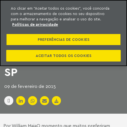
Ao clicar em “Aceitar todos os cookies”, você concorda
com o armazenamento de cookies no seu dispositivo
ara o conteúdo
Machado Meyer
para melhorar a navegação e analisar o uso do site.
Políticas de privacidade
ESCRITÓRIOS
PREFERÊNCIAS DE COOKIES
PLANEJAM COMO
RACIONAR ÁGUA EM
ACEITAR TODOS OS COOKIES
SP
09 de fevereiro de 2015
Por William MaiaO momento que muitos preferiram