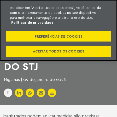
Ao clicar em “Aceitar todos os cookies”, você concorda
com o armazenamento de cookies no seu dispositivo
ara o conteúdo
Machado Meyer
para melhorar a navegação e analisar o uso do site.
Políticas de privacidade
EXECUÇÃO DE
PREFERÊNCIAS DE COOKIES
DÍVIDAS GANHA
FORÇA COM DECISÃO
ACEITAR TODOS OS COOKIES
DO STJ
Migalhas | 09 de janeiro de 2026
Magistrados podem aplicar medidas não previstas