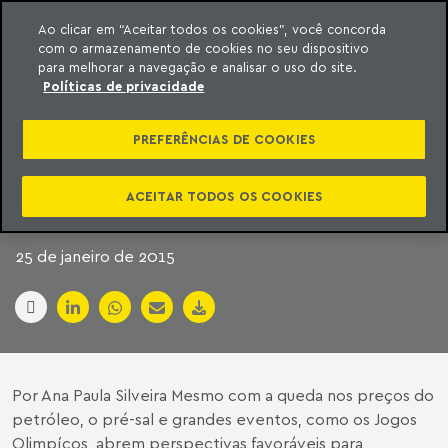
Ao clicar em “Aceitar todos os cookies”, você concorda
com o armazenamento de cookies no seu dispositivo
ara o conteúdo
Machado Meyer
para melhorar a navegação e analisar o uso do site.
Políticas de privacidade
INFRAESTRUTURA, A
PREFERÊNCIAS DE COOKIES
NOVA APOSTA DOS
ADVOGADOS
ACEITAR TODOS OS COOKIES
25 de janeiro de 2015
Por Ana Paula Silveira Mesmo com a queda nos preços do
petróleo, o pré-sal e grandes eventos, como os Jogos
Olimpícos, abrem perspectivas favoráveis para