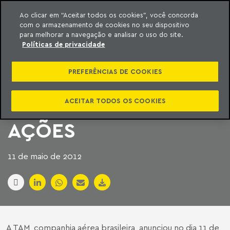
Ao clicar em “Aceitar todos os cookies”, você concorda
com o armazenamento de cookies no seu dispositivo
ara o conteúdo
Machado Meyer
para melhorar a navegação e analisar o uso do site.
Políticas de privacidade
MACHADO MEYER
PREFERÊNCIAS DE COOKIES
ASSISTE TAM EM
OFERTA PÚBLICA DE
ACEITAR TODOS OS COOKIES
AÇÕES
11 de maio de 2012
A TAM, companhia aérea brasileira, anunciou no dia 11 de