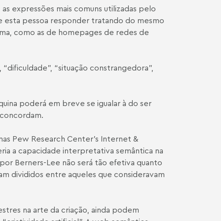
 as expressões mais comuns utilizadas pelo
”, e esta pessoa responder tratando do mesmo
e tema, como as de homepages de redes de
“dificuldade”, “situação constrangedora”,
quina poderá em breve se igualar à do ser
o concordam.
anas Pew Research Center’s Internet &
ria a capacidade interpretativa semântica na
or Berners-Lee não será tão efetiva quanto
aram divididos entre aqueles que consideravam
estres na arte da criação, ainda podem