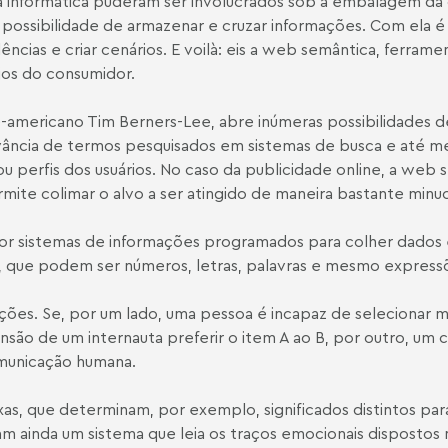
da informática puderam ser involucrados sob a embalagem d
 possibilidade de armazenar e cruzar informações. Com ela é
ndências e criar cenários. E voilà: eis a web semântica, ferra
os do consumidor.
-americano Tim Berners-Lee, abre inúmeras possibilidades de
evância de termos pesquisados em sistemas de busca e até 
ou perfis dos usuários. No caso da publicidade online, a we
ite colimar o alvo a ser atingido de maneira bastante minuc
por sistemas de informações programados para colher dados 
os, que podem ser números, letras, palavras e mesmo expres
ões. Se, por um lado, uma pessoa é incapaz de selecionar mi
nsão de um internauta preferir o item A ao B, por outro, um
omunicação humana.
as, que determinam, por exemplo, significados distintos p
 ainda um sistema que leia os traços emocionais dispostos n