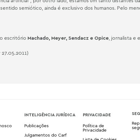
ncia artificial”, por outro lado, estamos um tanto distantes da
 sentido semiótico, ainda é exclusivo dos humanos. Pelo me
 escritório
Machado, Meyer, Sendacz e Opice
, jornalista 
r
27.05.2011)
SE
INTELIGÊNCIA JURÍDICA
PRIVACIDADE
Rep
onosco
Publicações
Política de
seg
Privacidade
Julgamentos do Carf
Lista de Cookies