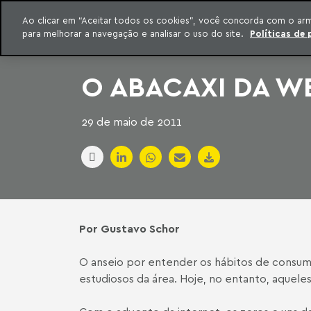
INTELIGÊNCIA JURÍDICA
Ao clicar em “Aceitar todos os cookies”, você concorda com o ar
CONTEÚDO EXCLUSIVO MACHADO MEYER ADVOGADOS
para melhorar a navegação e analisar o uso do site.
Políticas de 
ar para o conteúdo
Machado Meyer
O ABACAXI DA W
29 de maio de 2011
Por Gustavo Schor
O anseio por entender os hábitos de consumo 
estudiosos da área. Hoje, no entanto, aquele