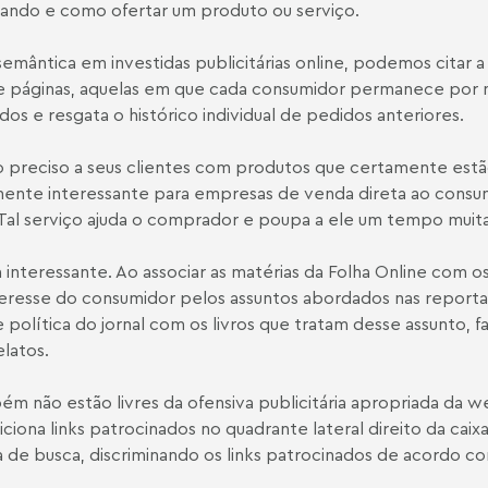
uando e como ofertar um produto ou serviço.
semântica em investidas publicitárias online, podemos cita
de páginas, aquelas em que cada consumidor permanece por ma
s e resgata o histórico individual de pedidos anteriores.
io preciso a seus clientes com produtos que certamente estã
mente interessante para empresas de venda direta ao cons
. Tal serviço ajuda o comprador e poupa a ele um tempo muit
a interessante. Ao associar as matérias da Folha Online com os
 interesse do consumidor pelos assuntos abordados nas repo
e política do jornal com os livros que tratam desse assunto,
latos.
bém não estão livres da ofensiva publicitária apropriada da 
iciona links patrocinados no quadrante lateral direito da c
 de busca, discriminando os links patrocinados de acordo co