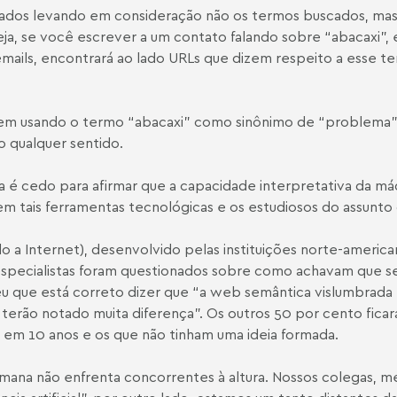
inados levando em consideração não os termos buscados, mas
 seja, se você escrever a um contato falando sobre “abacaxi
os emails, encontrará ao lado URLs que dizem respeito a ess
rem usando o termo “abacaxi” como sinônimo de “problema”, 
o qualquer sentido.
a é cedo para afirmar que a capacidade interpretativa da má
m tais ferramentas tecnológicas e os estudiosos do assunt
o a Internet), desenvolvido pelas instituições norte-americ
 especialistas foram questionados sobre como achavam que se
que está correto dizer que “a web semântica vislumbrada p
o terão notado muita diferença”. Os outros 50 por cento fic
 em 10 anos e os que não tinham uma ideia formada.
umana não enfrenta concorrentes à altura. Nossos colegas, m