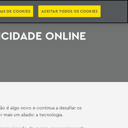
PT
EN
STS
NEWSLETTER
VIDEOCASTS
CATEGORIAS
IAS DE COOKIES
ACEITAR TODOS OS COOKIES
ICIDADE ONLINE
o é algo novo e continua a desafiar os
 mais um aliado: a tecnologia.