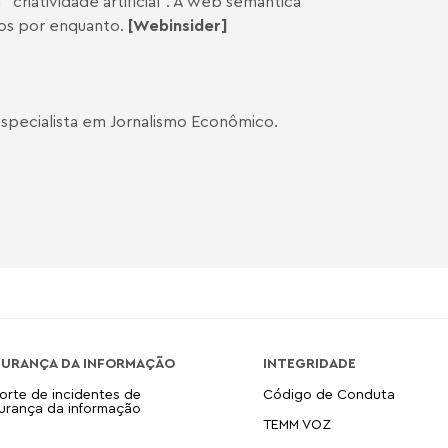
 “criatividade artificial”. A web semântica
nos por enquanto.
[Webinsider]
e especialista em Jornalismo Econômico.
GURANÇA DA INFORMAÇÃO
INTEGRIDADE
orte de incidentes de
Código de Conduta
urança da informação
TEMM VOZ