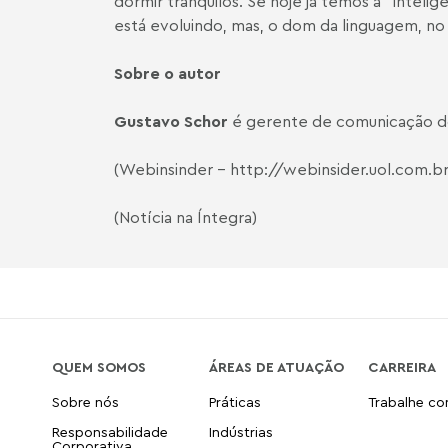
dormir tranquilos. Se hoje já temos a “inteligê
está evoluindo, mas, o dom da linguagem, no
Sobre o autor
Gustavo Schor
é gerente de comunicação do
(Webinsinder -
http://webinsider.uol.com.b
(Notícia na Íntegra)
QUEM SOMOS
ÁREAS DE ATUAÇÃO
CARREIRA
Sobre nós
Práticas
Trabalhe c
Responsabilidade
Indústrias
Corporativa