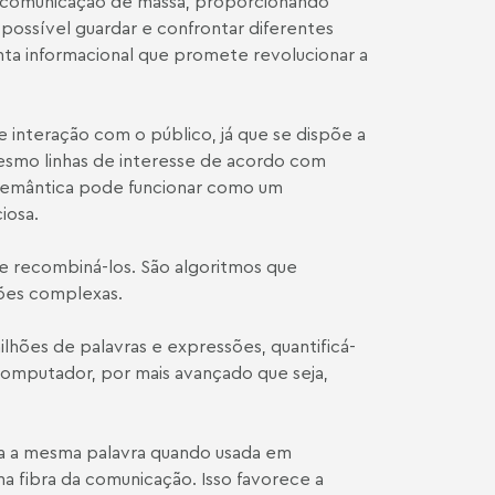
a comunicação de massa, proporcionando
 possível guardar e confrontar diferentes
menta informacional que promete revolucionar a
 interação com o público, já que se dispõe a
mesmo linhas de interesse de acordo com
b semântica pode funcionar como um
iosa.
e recombiná-los. São algoritmos que
sões complexas.
lhões de palavras e expressões, quantificá-
 computador, por mais avançado que seja,
ara a mesma palavra quando usada em
a fibra da comunicação. Isso favorece a