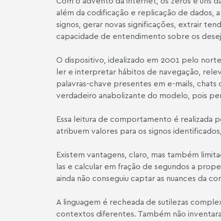
Com o advento da internet, os zeros e uns 
além da codificação e replicação de dados, a
signos, gerar novas significações, extrair te
capacidade de entendimento sobre os desej
O dispositivo, idealizado em 2001 pelo norte
ler e interpretar hábitos de navegação, rel
palavras-chave presentes em e-mails, chats 
verdadeiro anabolizante do modelo, pois perm
Essa leitura de comportamento é realizada 
atribuem valores para os signos identificad
Existem vantagens, claro, mas também limitaç
las e calcular em fração de segundos a prope
ainda não conseguiu captar as nuances da c
A linguagem é recheada de sutilezas complex
contextos diferentes. Também não inventaram