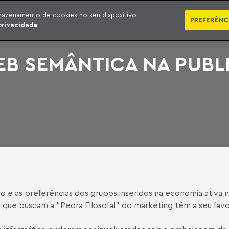
SÉRIES
PUBLICAÇÕES
IMPRENSA
EBOOKS
PODCA
mazenamento de cookies no seu dispositivo
PREFERÊNC
privacidade
EB SEMÂNTICA NA PUBL
e as preferências dos grupos inseridos na economia ativa nã
s que buscam a “Pedra Filosofal” do marketing têm a seu favor