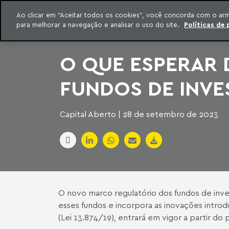
INTELIGÊNCIA JURÍDICA
Ao clicar em “Aceitar todos os cookies”, você concorda com o ar
CONTEÚDO EXCLUSIVO MACHADO MEYER ADVOGADOS
para melhorar a navegação e analisar o uso do site.
Políticas de 
ar para o conteúdo
Machado Meyer
O QUE ESPERAR
FUNDOS DE INVE
Capital Aberto | 28 de setembro de 2023
O novo marco regulatório dos fundos de inve
esses fundos e incorpora as inovações intro
(
Lei 13.874/19
), entrará em vigor a partir do