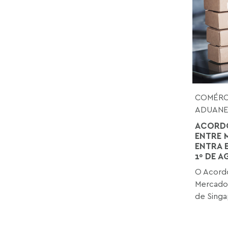
COMÉRCI
ADUANE
ACORDO
ENTRE 
ENTRA 
1º DE 
O Acordo
Mercado
de Singap