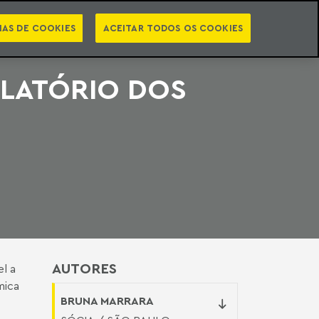
PT
EN
STS
NEWSLETTER
VIDEOCASTS
CATEGORIAS
IAS DE COOKIES
ACEITAR TODOS OS COOKIES
LATÓRIO DOS
AUTORES
l a
mica
BRUNA MARRARA