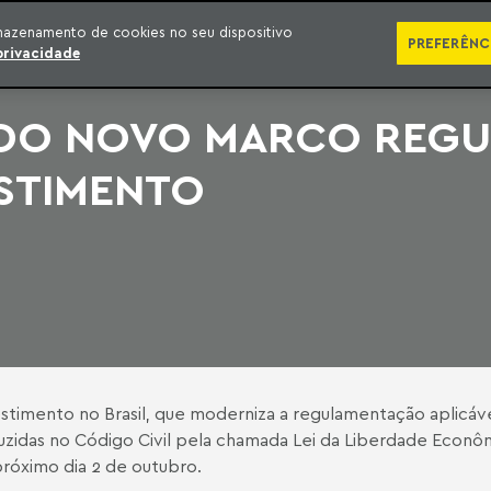
SÉRIES
PUBLICAÇÕES
IMPRENSA
EBOOKS
PODCA
mazenamento de cookies no seu dispositivo
PREFERÊNC
privacidade
 DO NOVO MARCO REGU
STIMENTO
stimento no Brasil, que moderniza a regulamentação aplicáve
duzidas no Código Civil pela chamada Lei da Liberdade Econô
 próximo dia 2 de outubro.