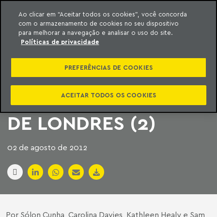
Ao clicar em “Aceitar todos os cookies”, você concorda
com o armazenamento de cookies no seu dispositivo
ara o conteúdo
Machado Meyer
para melhorar a navegação e analisar o uso do site.
Políticas de privacidade
O QUE O BRASIL
PREFERÊNCIAS DE COOKIES
PODE APRENDER
COM AS OLIMPÍADAS
ACEITAR TODOS OS COOKIES
DE LONDRES (2)
02 de agosto de 2012
Por Sólon Cunha, Carolina Davies, Kathleen Healy e Sam