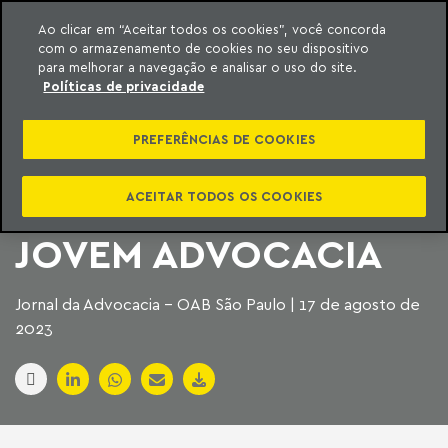
Ao clicar em “Aceitar todos os cookies”, você concorda
com o armazenamento de cookies no seu dispositivo
ara o conteúdo
Machado Meyer
para melhorar a navegação e analisar o uso do site.
Políticas de privacidade
OAB PINHEIROS E
PREFERÊNCIAS DE COOKIES
CESA-SP PROMOVEM
1º SEMINÁRIO DA
ACEITAR TODOS OS COOKIES
JOVEM ADVOCACIA
Jornal da Advocacia - OAB São Paulo | 17 de agosto de
2023