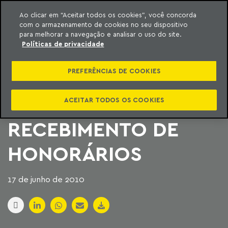
Ao clicar em “Aceitar todos os cookies”, você concorda
com o armazenamento de cookies no seu dispositivo
ara o conteúdo
Machado Meyer
para melhorar a navegação e analisar o uso do site.
Políticas de privacidade
OAB SP LIBERA USO
PREFERÊNCIAS DE COOKIES
DE CARTÃO DE
CRÉDITO PARA
ACEITAR TODOS OS COOKIES
RECEBIMENTO DE
HONORÁRIOS
17 de junho de 2010