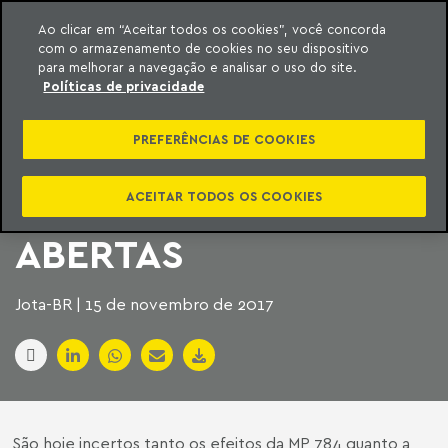
Ao clicar em “Aceitar todos os cookies”, você concorda
com o armazenamento de cookies no seu dispositivo
ara o conteúdo
Machado Meyer
para melhorar a navegação e analisar o uso do site.
Políticas de privacidade
OS DESAFIOS DOS
PREFERÊNCIAS DE COOKIES
ADMINISTRADORES
DE COMPANHIAS
ACEITAR TODOS OS COOKIES
ABERTAS
Jota-BR | 15 de novembro de 2017
São hoje incertos tanto os efeitos da MP 784 quanto a