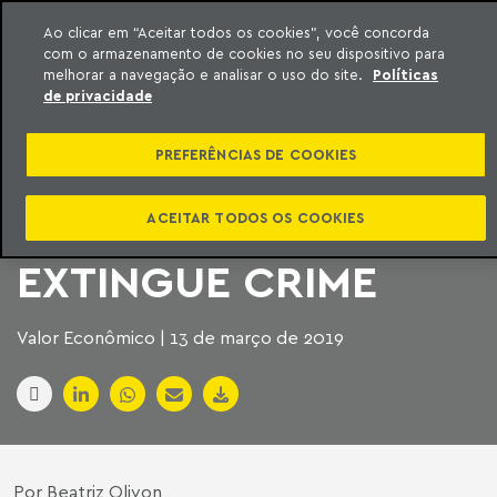
Ao clicar em “Aceitar todos os cookies”, você concorda
com o armazenamento de cookies no seu dispositivo para
ara o conteúdo
Machado Meyer
melhorar a navegação e analisar o uso do site.
Políticas
de privacidade
PAGAMENTO DE
PREFERÊNCIAS DE COOKIES
DÍVIDA POR FURTO
DE ENERGIA NÃO
ACEITAR TODOS OS COOKIES
EXTINGUE CRIME
Valor Econômico | 13 de março de 2019
Por Beatriz Olivon