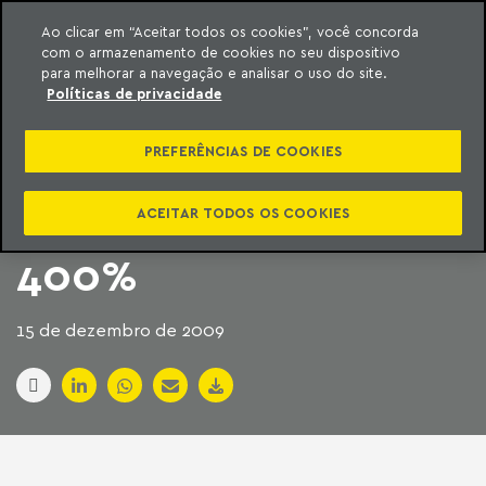
Ao clicar em “Aceitar todos os cookies”, você concorda
com o armazenamento de cookies no seu dispositivo
ara o conteúdo
Machado Meyer
para melhorar a navegação e analisar o uso do site.
Políticas de privacidade
PARTICIPAÇÃO DE
PREFERÊNCIAS DE COOKIES
EÓLICA NA MATRIZ
ENERGÉTICA SOBE
ACEITAR TODOS OS COOKIES
400%
15 de dezembro de 2009