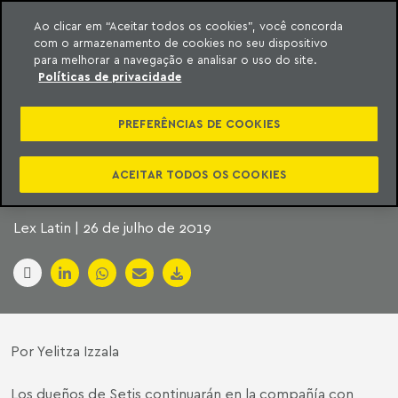
Ao clicar em “Aceitar todos os cookies”, você concorda
com o armazenamento de cookies no seu dispositivo
ara o conteúdo
Machado Meyer
para melhorar a navegação e analisar o uso do site.
Políticas de privacidade
PAYGO SE EXPANDE
PREFERÊNCIAS DE COOKIES
EN BRASIL CON LA
COMPRA DE SETIS
ACEITAR TODOS OS COOKIES
Lex Latin | 26 de julho de 2019
Por Yelitza Izzala
Los dueños de Setis continuarán en la compañía con