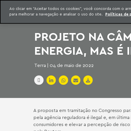
INTELIGÊNCIA JURÍDICA
Ao clicar em “Aceitar todos os cookies”, você concorda com o ar
CONTEÚDO EXCLUSIVO MACHADO MEYER ADVOGADOS
para melhorar a navegação e analisar o uso do site.
Políticas de 
ar para o conteúdo
Machado Meyer
PROJETO NA CÂM
ENERGIA, MAS É 
Terra | 04 de maio de 2022
A proposta em tramitação no Congresso para i
pela agência reguladora é ilegal e, em última
consumidores e elevar a percepção de risco 