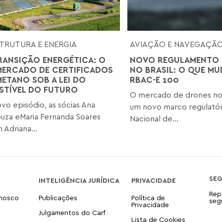
TRUTURA E ENERGIA
AVIAÇÃO E NAVEGAÇÃ
TRANSIÇÃO ENERGÉTICA: O
NOVO REGULAMENTO 
ERCADO DE CERTIFICADOS
NO BRASIL: O QUE M
METANO SOB A LEI DO
RBAC-E 100
TÍVEL DO FUTURO
O mercado de drones no 
vo episódio, as sócias Ana
um novo marco regulatór
ouza eMaria Fernanda Soares
Nacional de...
Adriana...
SE
INTELIGÊNCIA JURÍDICA
PRIVACIDADE
Rep
onosco
Publicações
Política de
seg
Privacidade
Julgamentos do Carf
Lista de Cookies