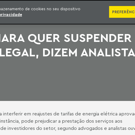
SÉRIES
PUBLICAÇÕES
IMPRENSA
EBOOKS
PODCA
mazenamento de cookies no seu dispositivo
PREFERÊNC
privacidade
ARA QUER SUSPENDER 
ILEGAL, DIZEM ANALIST
nterferir em reajustes de tarifas de energia elétrica aprov
 instância, pode prejudicar a prestação dos serviços aos
de investidores do setor, segundo advogados e analistas ou