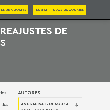
PT
EN
STS
NEWSLETTER
VIDEOCASTS
CATEGORIAS
IAS DE COOKIES
ACEITAR TODOS OS COOKIES
REAJUSTES DE
AS
AUTORES
ados
ANA KARINA E. DE SOUZA
vidos