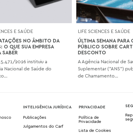
IENCES E SAÚDE
LIFE SCIENCES E SAÚDE
TAÇÕES NO ÂMBITO DA
ÚLTIMA SEMANA PARA
S: O QUE SUA EMPRESA
PÚBLICO SOBRE CART
A SABER
DESCONTO
15.471/2026 instituiu a
A Agência Nacional de S
ia Nacional de Saúde do
Suplementar ("ANS") publ
o...
de Chamamento...
SE
INTELIGÊNCIA JURÍDICA
PRIVACIDADE
Rep
onosco
Publicações
Política de
seg
Privacidade
Julgamentos do Carf
Lista de Cookies