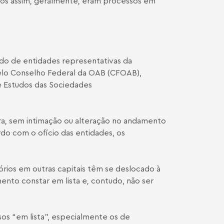
ados assim, geralmente, eram processos em
dido de entidades representativas da
elo Conselho Federal da OAB (CFOAB),
e Estudos das Sociedades
ra, sem intimação ou alteração no andamento
o com o ofício das entidades, os
rios em outras capitais têm se deslocado à
nto constar em lista e, contudo, não ser
os “em lista”, especialmente os de