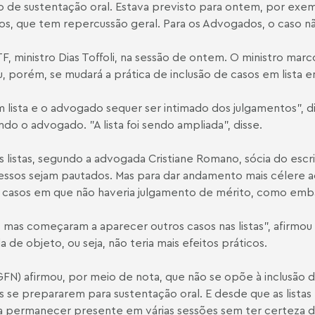
 de sustentação oral. Estava previsto para ontem, por exe
, que tem repercussão geral. Para os Advogados, o caso não 
 ministro Dias Toffoli, na sessão de ontem. O ministro marco
u, porém, se mudará a prática de inclusão de casos em lista 
lista e o advogado sequer ser intimado dos julgamentos", d
ndo o advogado. "A lista foi sendo ampliada", disse.
s listas, segundo a advogada
Cristiane Romano
, sócia do es
cessos sejam pautados. Mas para dar andamento mais célere a
te casos em que não haveria julgamento de mérito, como emb
as começaram a aparecer outros casos nas listas", afirmou C
de objeto, ou seja, não teria mais efeitos práticos.
GFN) afirmou, por meio de nota, que não se opõe à inclusão 
se prepararem para sustentação oral. E desde que as listas 
 a permanecer presente em várias sessões sem ter certeza d