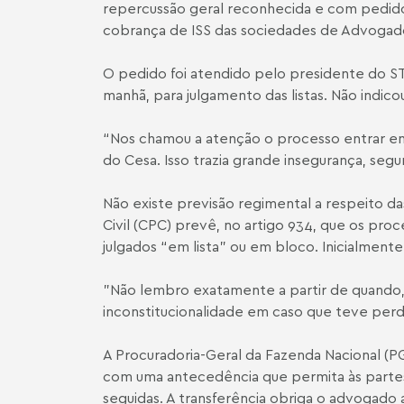
repercussão geral reconhecida e com pedido
cobrança de ISS das sociedades de Advogados
O pedido foi atendido pelo presidente do STF,
manhã, para julgamento das listas. Não indico
“Nos chamou a atenção o processo entrar em 
do Cesa. Isso trazia grande insegurança, segu
Não existe previsão regimental a respeito da
Civil (CPC) prevê, no artigo 934, que os pro
julgados “em lista” ou em bloco. Inicialmen
"Não lembro exatamente a partir de quando, m
inconstitucionalidade em caso que teve perda 
A Procuradoria-Geral da Fazenda Nacional (P
com uma antecedência que permita às partes 
seguidas. A transferência obriga o advogado