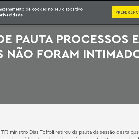
SÉRIES
PUBLICAÇÕES
IMPRENSA
EBOOKS
PODCA
mazenamento de cookies no seu dispositivo
PREFERÊNC
privacidade
 DE PAUTA PROCESSOS 
 NÃO FORAM INTIMAD
F) ministro Dias Toffoli retirou da pauta da sessão desta qu