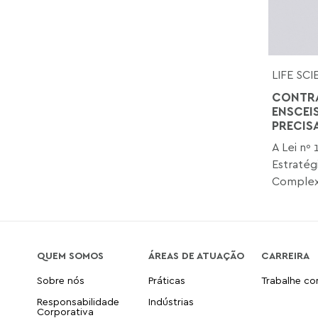
LIFE SC
CONTRA
ENSCEI
PRECIS
A Lei nº 
Estratég
Complex
QUEM SOMOS
ÁREAS DE ATUAÇÃO
CARREIRA
Sobre nós
Práticas
Trabalhe c
Responsabilidade
Indústrias
Corporativa