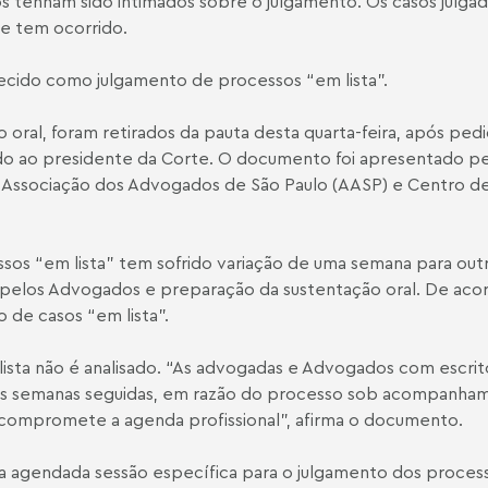
s tenham sido intimados sobre o julgamento. Os casos julg
ue tem ocorrido.
ecido como julgamento de processos “em lista”.
 oral, foram retirados da pauta desta quarta-feira, após pe
do ao presidente da Corte. O documento foi apresentado p
), Associação dos Advogados de São Paulo (AASP) e Centro d
os “em lista” tem sofrido variação de uma semana para out
los Advogados e preparação da sustentação oral. De acord
o de casos “em lista”.
ta não é analisado. “As advogadas e Advogados com escritó
sos semanas seguidas, em razão do processo sob acompanhame
 compromete a agenda profissional”, afirma o documento.
a agendada sessão específica para o julgamento dos process