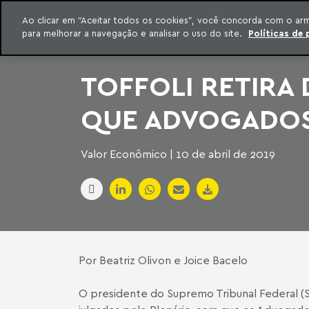
INTELIGÊNCIA JURÍDICA
Ao clicar em “Aceitar todos os cookies”, você concorda com o ar
CONTEÚDO EXCLUSIVO MACHADO MEYER ADVOGADOS
para melhorar a navegação e analisar o uso do site.
Políticas de 
ar para o conteúdo
Machado Meyer
TOFFOLI RETIRA
QUE ADVOGADOS
Valor Econômico | 10 de abril de 2019
Por Beatriz Olivon e Joice Bacelo
O presidente do Supremo Tribunal Federal (ST