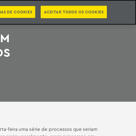
PT
EN
STS
NEWSLETTER
VIDEOCASTS
CATEGORIAS
IAS DE COOKIES
ACEITAR TODOS OS COOKIES
EM
OS
arta-feira uma série de processos que seriam