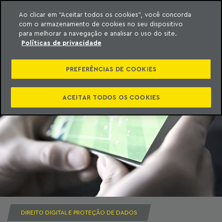
Ao clicar em “Aceitar todos os cookies”, você concorda
com o armazenamento de cookies no seu dispositivo
ara o conteúdo
Machado Meyer
para melhorar a navegação e analisar o uso do site.
Políticas de privacidade
PREFERÊNCIAS DE COOKIES
ACEITAR TODOS OS COOKIES
DIREITO DIGITAL E PROTEÇÃO DE DADOS