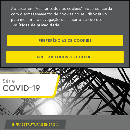
Ao clicar em “Aceitar todos os cookies”, você concorda
com o armazenamento de cookies no seu dispositivo
ara o conteúdo
Machado Meyer
para melhorar a navegação e analisar o uso do site.
Políticas de privacidade
PREFERÊNCIAS DE COOKIES
ACEITAR TODOS OS COOKIES
INFRAESTRUTURA E ENERGIA