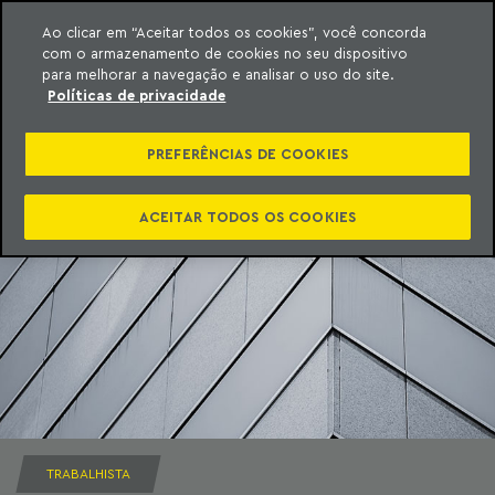
Ao clicar em “Aceitar todos os cookies”, você concorda
com o armazenamento de cookies no seu dispositivo
ara o conteúdo
Machado Meyer
para melhorar a navegação e analisar o uso do site.
Políticas de privacidade
PREFERÊNCIAS DE COOKIES
ACEITAR TODOS OS COOKIES
TRABALHISTA