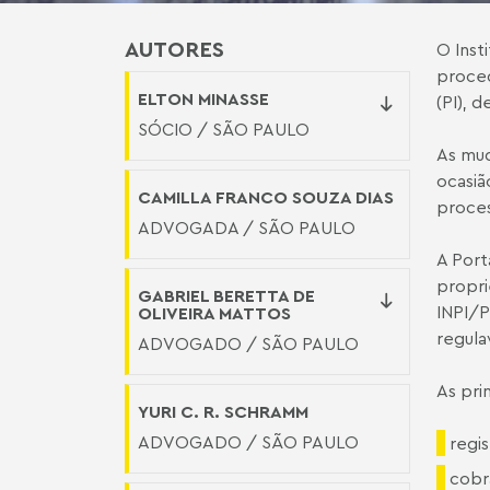
AUTORES
O Inst
proced
ELTON MINASSE
(PI), 
SÓCIO / SÃO PAULO
As mud
ocasiã
CAMILLA FRANCO SOUZA DIAS
proces
ADVOGADA / SÃO PAULO
A Port
propri
GABRIEL BERETTA DE
INPI/P
OLIVEIRA MATTOS
regula
ADVOGADO / SÃO PAULO
As pri
YURI C. R. SCHRAMM
ADVOGADO / SÃO PAULO
regi
cobr