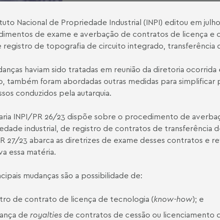
ituto Nacional de Propriedade Industrial (INPI) editou em julh
imentos de exame e averbação de contratos de licença e ce
de registro de topografia de circuito integrado, transferência 
anças haviam sido tratadas em
reunião da diretoria
ocorrida
o, também foram abordadas outras medidas para simplificar 
sos conduzidos pela autarquia.
aria INPI/PR 26/23 dispõe sobre o procedimento de averbaçã
edade industrial, de registro de contratos de transferência de
R 27/23 abarca as diretrizes de exame desses contratos e r
va essa matéria.
ncipais mudanças são a possibilidade de:
stro de contrato de licença de tecnologia (
know-how
); e
ança de
royalties
de contratos de cessão ou licenciamento 