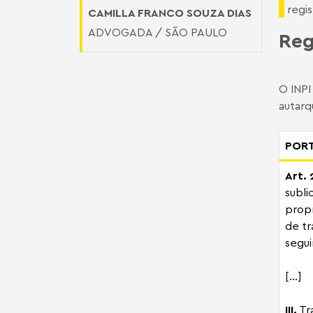
regis
CAMILLA FRANCO SOUZA DIAS
ADVOGADA / SÃO PAULO
Reg
O INPI
autarq
PORT
Art. 
subli
propr
de tr
segui
[...]
III.
Tr