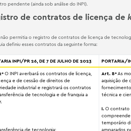
tro pendente (ainda sob análise do INPI).
istro de contratos de licença de
 não permitia o registro de contratos de licença de tecnologia
uia definiu esses contratos da seguinte forma:
ARIA INPI/PR 26, DE 7 DE JULHO DE 2023
PORTARIA/IN
2º
O INPI averbará os contratos de licença,
Art. 8º
As mod
cença e de cessão de direitos de
aquisição de
iedade industrial e registrará os contratos
fornecimento 
ansferência de tecnologia e de franquia a
técnica e cien
r.
I.
O contrato 
compreende a
temporário d
ansferência de tecnologia:
amparados por