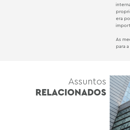
intern
propri
era po
import
As med
para a
Assuntos
RELACIONADOS