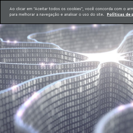
INTELIGÊNCIA JURÍDICA
Ao clicar em “Aceitar todos os cookies”, você concorda com o ar
CONTEÚDO EXCLUSIVO MACHADO MEYER ADVOGADOS
para melhorar a navegação e analisar o uso do site.
Políticas de 
ar para o conteúdo
Machado Meyer