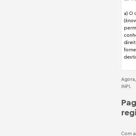
a) O 
(
kno
perm
conh
direi
forne
desti
Agora,
INPI.
Pa
reg
Com as