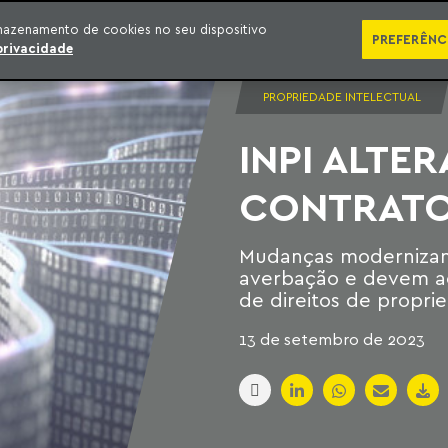
SÉRIES
PUBLICAÇÕES
IMPRENSA
EBOOKS
PODCA
mazenamento de cookies no seu dispositivo
PREFERÊNC
privacidade
PROPRIEDADE INTELECTUAL
INPI ALTE
CONTRATOS
Mudanças modernizam
averbação e devem ace
de direitos de propri
13 de setembro de 2023