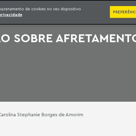
SÉRIES
PUBLICAÇÕES
IMPRENSA
EBOOKS
PODCA
mazenamento de cookies no seu dispositivo
PREFERÊNC
privacidade
ÃO SOBRE AFRETAMENT
e Carolina Stephanie Borges de Amorim