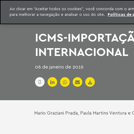
INTELIGÊNCIA JURÍDICA
Ao clicar em “Aceitar todos os cookies”, você concorda com o ar
CONTEÚDO EXCLUSIVO MACHADO MEYER ADVOGADOS
para melhorar a navegação e analisar o uso do site.
Políticas de 
ar para o conteúdo
Machado Meyer
ICMS-IMPORTAÇ
INTERNACIONAL
06 de janeiro de 2016
Mario Graziani Prada
, Paula Martins Ventura 