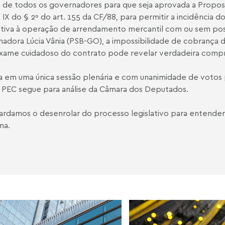
o de todos os governadores para que seja aprovada a Propo
o IX do § 2º do art. 155 da CF/88, para permitir a incidênci
elativa à operação de arrendamento mercantil com ou sem pos
nadora Lúcia Vânia (PSB-GO), a impossibilidade de cobrança d
o exame cuidadoso do contrato pode revelar verdadeira comp
a em uma única sessão plenária e com unanimidade de votos
 a PEC segue para análise da Câmara dos Deputados.
uardamos o desenrolar do processo legislativo para entende
ma.