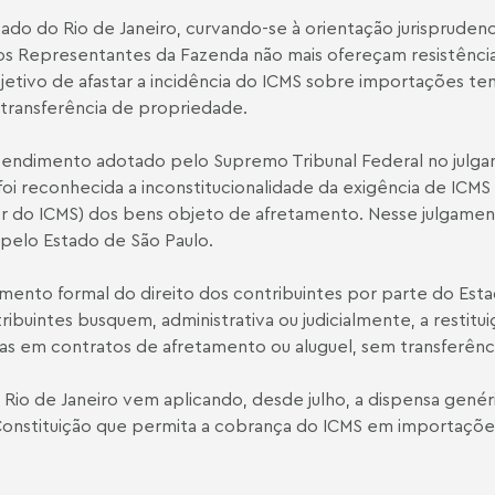
ado do Rio de Janeiro, curvando-se à orientação jurisprudenci
Representantes da Fazenda não mais ofereçam resistência a 
bjetivo de afastar a incidência do ICMS sobre importações 
 transferência de propriedade.
endimento adotado pelo Supremo Tribunal Federal no julgam
oi reconhecida a inconstitucionalidade da exigência de ICMS 
dor do ICMS) dos bens objeto de afretamento. Nesse julgame
pelo Estado de São Paulo.
mento formal do direito dos contribuintes por parte do Est
buintes busquem, administrativa ou judicialmente, a restitui
s em contratos de afretamento ou aluguel, sem transferênci
Rio de Janeiro vem aplicando, desde julho, a dispensa genér
 Constituição que permita a cobrança do ICMS em importaç