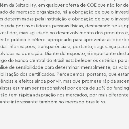
lém da Suitability, em qualquer oferta de COE que não for des
izado de mercado organizado, há a obrigação de que o inve
s determinadas pela instituição e obrigação de que o invest
adquirida por investidores pessoas físicas, destacando-se as 
nvestidor, mais agilidade no desenvolvimento dos produtos e,
ento prático e célere, apropriado para aproveitar as oport
 das informações, transparência e, portanto, segurança para
volvidos na operação. Diante do exposto, é importante desta
 do Banco Central do Brasil estabelecer os critérios para o 
lise de sensibilidade para determinar, mensalmente, os valores
abilização dos certificados. Percebemos, portanto, que estam
ências e efeitos ainda por vir, mas que promete rápida asc
listas estimam ser responsável por cerca de 10% do funding 
stão tem rápida adaptação nos mercados, por mais diferent
ante interessante também no mercado brasileiro.