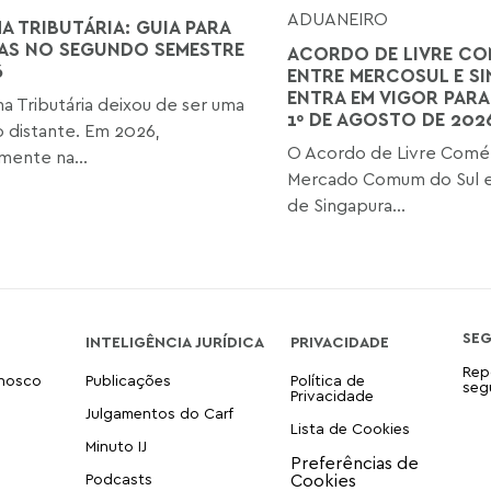
ADUANEIRO
A TRIBUTÁRIA: GUIA PARA
AS NO SEGUNDO SEMESTRE
ACORDO DE LIVRE CO
6
ENTRE MERCOSUL E S
ENTRA EM VIGOR PARA
a Tributária deixou de ser uma
1º DE AGOSTO DE 202
o distante. Em 2026,
O Acordo de Livre Comér
mente na...
Mercado Comum do Sul e
de Singapura...
SE
INTELIGÊNCIA JURÍDICA
PRIVACIDADE
Rep
onosco
Publicações
Política de
seg
Privacidade
Julgamentos do Carf
Lista de Cookies
Minuto IJ
Podcasts