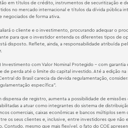
o em títulos de crédito, instrumentos de securitização e de
tidos no mercado internacional e títulos da dívida pública i
e negociados de forma ativa.
aliará o cliente e o investimento, procurando adequar o produ
nte para que o investidor entenda os diferentes tipos de op
está disposto. Reflete, ainda, a responsabilidade atribuída pe
.
) Investimento com Valor Nominal Protegido - com garantia do 
 de perda até o limite do capital investido. Até a edição na
 Central do Brasil carecia da devida regulamentação, consi
egulamentação específica".
 dispensa de registro, aumenta a possibilidade de emissões
habilitadas a atuar como integrantes do sistema de distribuiçã
ancos comerciais, caixas econômicas e bancos múltiplos sem 
re os seus clientes e, inclusive, entre investidores que não 
 Contudo, mesmo que mais flexível, o fato do COE apresenta