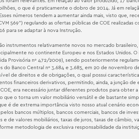
os foram relevantes. Em relação ao valor produzido, 17 banc
bilhões, o que é praticamente o dobro de 2014. Já em rela
sses números tendem a aumentar ainda mais, visto que, rec
CVM 569") regulando as ofertas públicas de COE realizadas co
16 para se adaptar à nova Instrução.
ão instrumentos relativamente novos no mercado brasileiro,
rincipalmente no continente Europeu e nos Estados Unidos. O i
dida Provisória nº 472/2009), sendo posteriormente regulam
s do Banco Central nº 3.684 e 3.685, em 20 de novembro de 
sível de direitos e de obrigações, o qual possui característi
ntos financeiros derivativos, permitindo, ainda, a junção de 
 COE, era necessário juntar diferentes produtos para obter a
o que o torna um valor mobiliário versátil e de bastante sim
ue é de extrema importância visto nosso atual cenário econ
s pelos bancos múltiplos, bancos comerciais, bancos de inve
 e de valores mobiliários, taxas de juros, taxas de câmbio, va
forme metodologia de exclusiva responsabilidade da institui