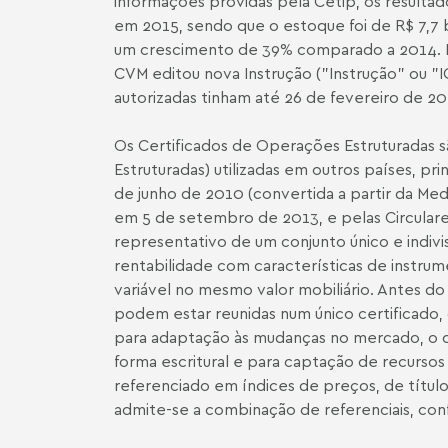
informações providas pela Cetip, os resultad
em 2015, sendo que o estoque foi de R$ 7,7 
um crescimento de 39% comparado a 2014. E
CVM editou nova Instrução ("Instrução" ou "I
autorizadas tinham até 26 de fevereiro de 20
Os Certificados de Operações Estruturadas s
Estruturadas) utilizadas em outros países, p
de junho de 2010 (convertida a partir da Me
em 5 de setembro de 2013, e pelas Circulare
representativo de um conjunto único e indivi
rentabilidade com características de instrume
variável no mesmo valor mobiliário. Antes do
podem estar reunidas num único certificado, 
para adaptação às mudanças no mercado, o q
forma escritural e para captação de recurso
referenciado em índices de preços, de títulos
admite-se a combinação de referenciais, con