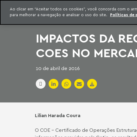
INTELIGÊNCIA JURÍDICA
Ao clicar em “Aceitar todos os cookies”, você concorda com o ar
CONTEÚDO EXCLUSIVO MACHADO MEYER ADVOGADOS
para melhorar a navegação e analisar o uso do site.
Políticas de 
ar para o conteúdo
Machado Meyer
IMPACTOS DA RE
COES NO MERCA
10 de abril de 2016
Lilian Harada Coura
O COE - Certificado de Operações Estruturada