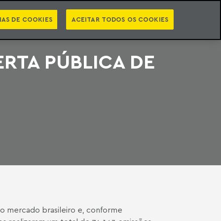
PT
EN
STS
NEWSLETTER
VIDEOCASTS
CATEGORIAS
IAS DE COOKIES
ACEITAR TODOS OS COOKIES
RTA PÚBLICA DE
no mercado brasileiro e, conforme