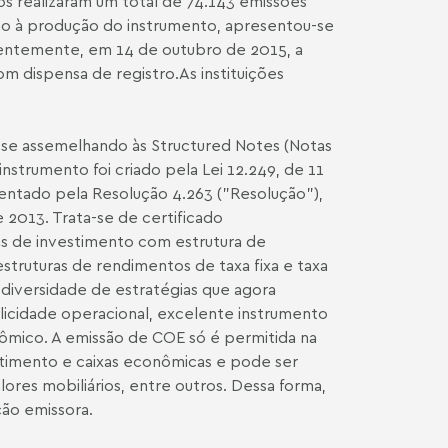
os realizaram um total de 74.143 emissões
ção à produção do instrumento, apresentou-se
entemente, em 14 de outubro de 2015, a
m dispensa de registro.As instituições
 se assemelhando às Structured Notes (Notas
nstrumento foi criado pela Lei 12.249, de 11
entado pela Resolução 4.263 ("Resolução"),
2013. Trata-se de certificado
cas de investimento com estrutura de
estruturas de rendimentos de taxa fixa e taxa
 diversidade de estratégias que agora
plicidade operacional, excelente instrumento
ômico. A emissão de COE só é permitida na
stimento e caixas econômicas e pode ser
lores mobiliários, entre outros. Dessa forma,
ção emissora.