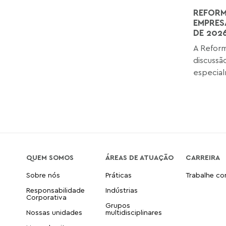
REFORM
EMPRES
DE 202
A Reform
discussã
especial
QUEM SOMOS
ÁREAS DE ATUAÇÃO
CARREIRA
Sobre nós
Práticas
Trabalhe c
Responsabilidade
Indústrias
Corporativa
Grupos
Nossas unidades
multidisciplinares