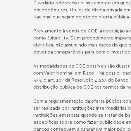
É vedado referenciar o instrumento em questã
em debêntures, títulos de dívida privada emi
Nacional que sejam objeto de oferta pública 
Previamente à venda de COE, a instituição av
como Suitability. É um procedimento importa
identifica, não assumindo mais riscos do que 
dever da transparência para com o investidor
As modalidades de COE possíveis são duas: (i
com Valor Nominal em Risco - há possibilidade
573, o art. 10º da Resolução 4.263 do Banco
distribuição pública de COE nos termos da r
Com a regulamentação da oferta pública com
ser realizada por instituições intermediárias 
instituições emissoras quando se tratar de b
específicas sobre como fazer publicidade ent
bancos conseguem alcançar um maior público.