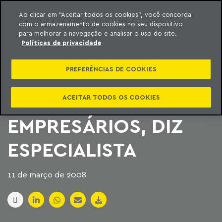
Ao clicar em “Aceitar todos os cookies”, você concorda
com o armazenamento de cookies no seu dispositivo
ara o conteúdo
Machado Meyer
para melhorar a navegação e analisar o uso do site.
Políticas de privacidade
LEI QUE LIMITA
PREFERÊNCIAS DE COOKIES
EXPERIÊNCIA A 6
MESES JÁ PREOCUPA
ACEITAR TODOS OS COOKIES
EMPRESÁRIOS, DIZ
ESPECIALISTA
11 de março de 2008