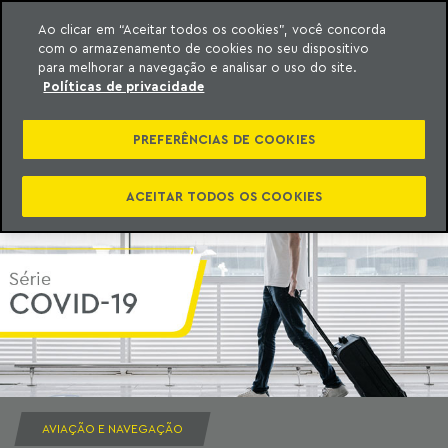
Ao clicar em “Aceitar todos os cookies”, você concorda
com o armazenamento de cookies no seu dispositivo
ara o conteúdo
Machado Meyer
para melhorar a navegação e analisar o uso do site.
Políticas de privacidade
PREFERÊNCIAS DE COOKIES
ACEITAR TODOS OS COOKIES
AVIAÇÃO E NAVEGAÇÃO