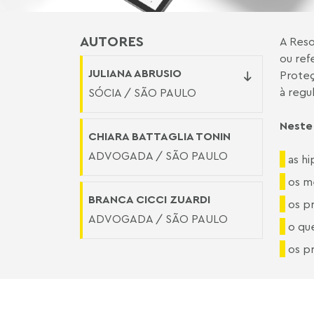
AUTORES
A Reso
ou ref
JULIANA ABRUSIO
Proteç
à regu
SÓCIA / SÃO PAULO
Neste
CHIARA BATTAGLIA TONIN
ADVOGADA / SÃO PAULO
as h
os m
BRANCA CICCI ZUARDI
os p
ADVOGADA / SÃO PAULO
o que
os p