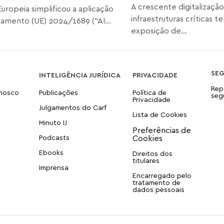
A crescente digitalização
Europeia simplificou a aplicação
infraestruturas críticas 
amento (UE) 2024/1689 (“AI...
exposição de...
SE
INTELIGÊNCIA JURÍDICA
PRIVACIDADE
Rep
onosco
Publicações
Política de
seg
Privacidade
Julgamentos do Carf
Lista de Cookies
Minuto IJ
Podcasts
Ebooks
Direitos dos
titulares
Imprensa
Encarregado pelo
tratamento de
dados pessoais