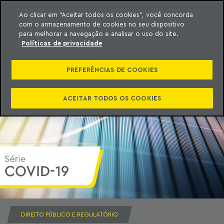
Ao clicar em “Aceitar todos os cookies”, você concorda
com o armazenamento de cookies no seu dispositivo
ara o conteúdo
Machado Meyer
para melhorar a navegação e analisar o uso do site.
Políticas de privacidade
PREFERÊNCIAS DE COOKIES
ACEITAR TODOS OS COOKIES
DIREITO PÚBLICO E REGULATÓRIO