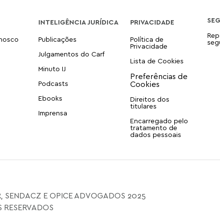
SE
INTELIGÊNCIA JURÍDICA
PRIVACIDADE
Rep
onosco
Publicações
Política de
seg
Privacidade
Julgamentos do Carf
Lista de Cookies
Minuto IJ
Podcasts
Ebooks
Direitos dos
titulares
Imprensa
Encarregado pelo
tratamento de
dados pessoais
, SENDACZ E OPICE ADVOGADOS 2025
S RESERVADOS