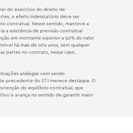
er do exercício do direito de
tes, o efeito indenizatório deve ser
o contratual. Nesse sentido, manteve a
á-la a existência de previsão contratual
enção em montante superior a 50% do valor
imóvel há mais de oito anos, sem qualquer
as partes no contrato, nesse caso,
 situações análogas vem sendo
tante precedente do STJ merece destaque. O
nutenção do equilíbrio contratual, que
tivo e avança no sentido de garantir maior