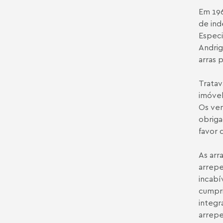
Em 196
de ind
Especi
Andrig
arras 
Tratav
imóvel
Os ven
obriga
favor 
As arr
arrepe
incabí
cumpri
integr
arrep