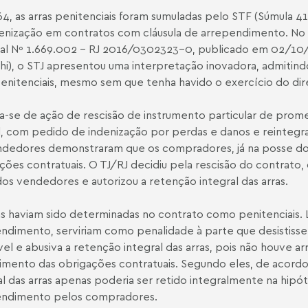
4, as arras penitenciais foram sumuladas pelo STF (Súmula 4
enização em contratos com cláusula de arrependimento. No 
al Nº 1.669.002 – RJ 2016/0302323-0, publicado em 02/10/20
hi), o STJ apresentou uma interpretação inovadora, admitindo
penitenciais, mesmo sem que tenha havido o exercício do di
a-se de ação de rescisão de instrumento particular de promes
, com pedido de indenização por perdas e danos e reintegr
dedores demonstraram que os compradores, já na posse do
ções contratuais. O TJ/RJ decidiu pela rescisão do contrato
dos vendedores e autorizou a retenção integral das arras.
as haviam sido determinadas no contrato como penitenciais. 
ndimento, serviriam como penalidade à parte que desistiss
vel e abusiva a retenção integral das arras, pois não houv
mento das obrigações contratuais. Segundo eles, de acordo c
al das arras apenas poderia ser retido integralmente na hipó
endimento pelos compradores.