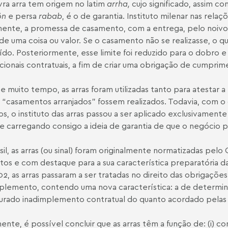
vra arra tem origem no latim
arrha,
cujo significado, assim 
ôn
e persa
rabab
, é o de garantia. Instituto milenar nas rela
lmente, a promessa de casamento, com a entrega, pelo noivo
 de uma coisa ou valor. Se o casamento não se realizasse, o q
uído. Posteriormente, esse limite foi reduzido para o dobro e
cionais contratuais, a fim de criar uma obrigação de cumprim
e muito tempo, as arras foram utilizadas tanto para atestar 
 “casamentos arranjados” fossem realizados. Todavia, com 
os, o instituto das arras passou a ser aplicado exclusivament
 carregando consigo a ideia de garantia de que o negócio p
sil, as arras (ou sinal) foram originalmente normatizadas pelo 
tos e com destaque para a sua característica preparatória d
2, as arras passaram a ser tratadas no direito das obrigaçõe
plemento, contendo uma nova característica: a de determina
urado inadimplemento contratual do quanto acordado pelas 
ente, é possível concluir que as arras têm a função de: (i) c