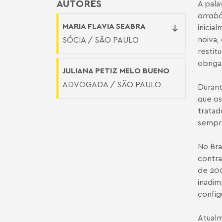
AUTORES
A pala
arrab
MARIA FLAVIA SEABRA
inicia
noiva,
SÓCIA / SÃO PAULO
restit
obriga
JULIANA PETIZ MELO BUENO
ADVOGADA / SÃO PAULO
Durant
que os
tratad
sempre
No Bra
contra
de 200
inadim
config
Atualm