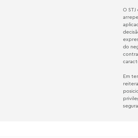
O STJ 
arrepe
aplica
decisã
expres
do neg
contra
caract
Em tem
reiter
posici
privil
segura