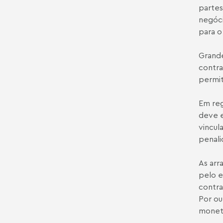
partes
negóci
para o
Grande
contra
permit
Em reg
deve e
vincul
penali
As arr
pelo e
contra
Por ou
monet