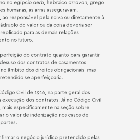
como no egípcio
aerb
, hebraico
arravon
, grego
ções humanas, as arras asseguravam,
, ao responsável pela noiva ou diretamente à
uádruplo do valor ou da coisa deveria ser
 replicado para as demais relações
ento no futuro.
a perfeição do contrato quanto para garantir
o desuso dos contratos de casamentos
e no âmbito dos direitos obrigacionais, mas
retendido se aperfeiçoaria.
Código Civil de 1916, na parte geral dos
a execução dos contratos. Já no Código Civil
s, mais especificamente na seção sobre
r o valor de indenização nos casos de
partes.
onfirmar o negócio jurídico pretendido pelas