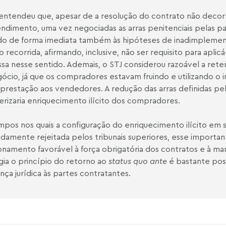
entendeu que, apesar de a resolução do contrato não decorr
ndimento, uma vez negociadas as arras penitenciais pelas par
do de forma imediata também às hipóteses de inadimplement
o recorrida, afirmando, inclusive, não ser requisito para aplic
sa nesse sentido. Ademais, o STJ considerou razoável a ret
ócio, já que os compradores estavam fruindo e utilizando o 
prestação aos vendedores. A redução das arras definidas pel
erizaria enriquecimento ilícito dos compradores.
pos nos quais a configuração do enriquecimento ilícito em
adamente rejeitada pelos tribunais superiores, esse impor
onamento favorável à força obrigatória dos contratos e à ma
egia o princípio do retorno ao
status quo ante
é bastante posi
nça jurídica às partes contratantes.