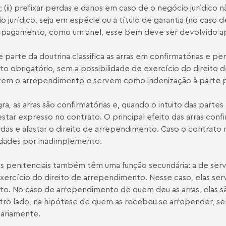
; (ii) prefixar perdas e danos em caso de o negócio jurídico não
o jurídico, seja em espécie ou a título de garantia (no cas
 pagamento, como um anel, esse bem deve ser devolvido ap
 parte da doutrina classifica as arras em confirmatórias e pen
to obrigatório, sem a possibilidade de exercício do direito d
em o arrependimento e servem como indenização à parte p
ra, as arras são confirmatórias e, quando o intuito das partes 
star expresso no contrato. O principal efeito das arras conf
adas e afastar o direito de arrependimento. Caso o contrato nã
dades por inadimplemento.
as penitenciais também têm uma função secundária: a de serv
xercício do direito de arrependimento. Nesse caso, elas se
to. No caso de arrependimento de quem deu as arras, elas s
tro lado, na hipótese de quem as recebeu se arrepender, se
ariamente.