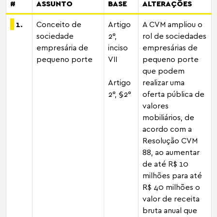
#
ASSUNTO
BASE
ALTERAÇÕES
1.
Conceito de
Artigo
A CVM ampliou o
sociedade
2°,
rol de sociedades
empresária de
inciso
empresárias de
pequeno porte
VII
pequeno porte
que podem
Artigo
realizar uma
2°, §2°
oferta pública de
valores
mobiliários, de
acordo com a
Resolução CVM
88, ao aumentar
de até R$ 10
milhões para até
R$ 40 milhões o
valor de receita
bruta anual que