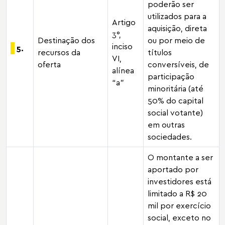
poderão ser
utilizados para a
Artigo
aquisição, direta
3°,
Destinação dos
ou por meio de
inciso
5.
recursos da
títulos
VI,
oferta
conversíveis, de
alínea
participação
“a”
minoritária (até
50% do capital
social votante)
em outras
sociedades.
O montante a ser
aportado por
investidores está
limitado a R$ 20
mil por exercício
social, exceto no