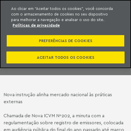
Ao clicar em “Aceitar todos os cookies”, você concorda
com o armazenamento de cookies no seu dispositivo
ara o conteúdo
Machado Meyer
para melhorar a navegação e analisar o uso do site.
Políticas de privacidade
CONSOLIDAÇÃO
PREFERÊNCIAS DE COOKIES
09 de junho de 2009
ACEITAR TODOS OS COOKIES
Nova instrução alinha mercado nacional às práticas
externas
Chamada de Nova ICVM Nº202, a minuta com a
regulamentação sobre registro de emissores, colocada
em audiência pública do final do ano passado até março