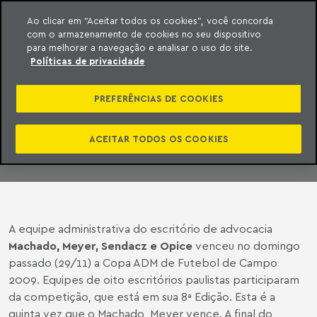
Ao clicar em “Aceitar todos os cookies”, você concorda
com o armazenamento de cookies no seu dispositivo
ara o conteúdo
Machado Meyer
para melhorar a navegação e analisar o uso do site.
Políticas de privacidade
COPA ADM
PREFERÊNCIAS DE COOKIES
08 de dezembro de 2009
ACEITAR TODOS OS COOKIES
A equipe administrativa do escritório de advocacia
Machado, Meyer, Sendacz e Opice
venceu no domingo
passado (29/11) a Copa ADM de Futebol de Campo
2009. Equipes de oito escritórios paulistas participaram
da competição, que está em sua 8ª Edição. Esta é a
quinta vez que o Machado, Meyer vence. A final do