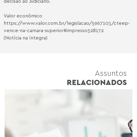
decisão ao Judiciário.
Valor econômico
https://www.valor.com.br/legislacao/5967103/cteep-
vence-na-camara-superior#impresso528172
(Notícia na íntegra)
Assuntos
RELACIONADOS