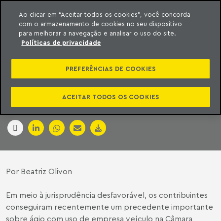
Ao clicar em “Aceitar todos os cookies”, você concorda
com o armazenamento de cookies no seu dispositivo
ara o conteúdo
Machado Meyer
para melhorar a navegação e analisar o uso do site.
Políticas de privacidade
CTEEP VENCE NA
PREFERÊNCIAS DE COOKIES
CÂMARA SUPERIOR
ACEITAR TODOS OS COOKIES
Valor Econômico | 05 de novembro de 2018
Por Beatriz Olivon
Em meio à jurisprudência desfavorável, os contribuintes
conseguiram recentemente um precedente importante
sobre ágio com uso de empresa veículo na Câmara