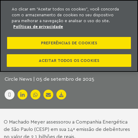
Ao clicar em “Aceitar todos os cookies”, você concorda
com o armazenamento de cookies no seu dispositivo
ara o conteúdo
Machado Meyer
para melhorar a navegação e analisar o uso do site.
Políticas de privacidade
DEBÊNTURES: CESP
PREFERÊNCIAS DE COOKIES
LEVANTA R$2,1
BILHÕES
ACEITAR TODOS OS COOKIES
Circle News | 05 de setembro de 2025
O Machado Meyer assessorou a Companhia Energética
de São Paulo (CESP) em sua 14ª emissão de debêntures
no valor de 2,1 bilhões de reais.