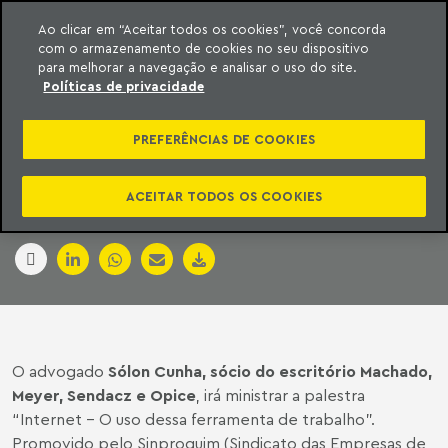
Ao clicar em “Aceitar todos os cookies”, você concorda
com o armazenamento de cookies no seu dispositivo
ara o conteúdo
Machado Meyer
para melhorar a navegação e analisar o uso do site.
Políticas de privacidade
INTERNET NO
PREFERÊNCIAS DE COOKIES
TRABALHO
ACEITAR TODOS OS COOKIES
23 de agosto de 2009
O advogado
Sólon Cunha, sócio do escritório Machado,
Meyer, Sendacz e Opice
, irá ministrar a palestra
“Internet – O uso dessa ferramenta de trabalho”.
Promovido pelo Sinproquim (Sindicato das Empresas de