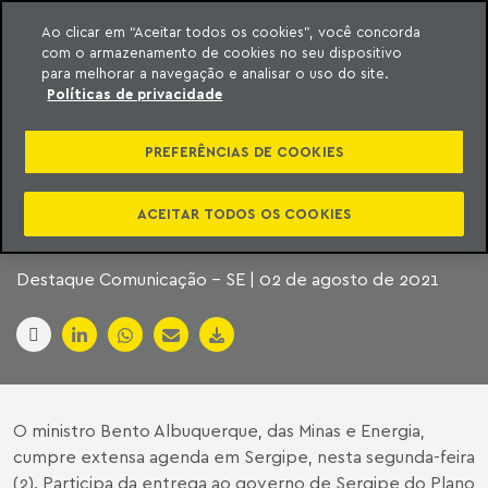
Ao clicar em “Aceitar todos os cookies”, você concorda
com o armazenamento de cookies no seu dispositivo
ara o conteúdo
Machado Meyer
para melhorar a navegação e analisar o uso do site.
Políticas de privacidade
MINISTRO DAS MINAS
PREFERÊNCIAS DE COOKIES
E ENERGIA VISITA
SERGIPE
ACEITAR TODOS OS COOKIES
Destaque Comunicação - SE | 02 de agosto de 2021
O ministro Bento Albuquerque, das Minas e Energia,
cumpre extensa agenda em Sergipe, nesta segunda-feira
(2). Participa da entrega ao governo de Sergipe do Plano